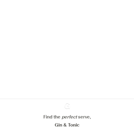
Nous aimerions utiliser des cookies
pour améliorer l’expérience de notre
site web.
En savoir plus sur
notre politique de gestion des
cookies
Paramétrer mes cookies
Refuser tout
Accepter tout
Find the
perfect
Ginventory
serve,
Gin & Tonic