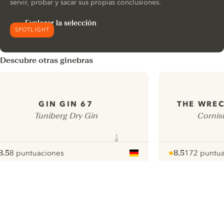
servir, probar y sacar sus propias conclusiones.
Explorar la selección
SPOTLIGHT
Descubre otras ginebras
GIN GIN 67
THE WREC
Tuniberg Dry Gin
Cornis
8.5
8 puntuaciones
8.5
172 puntua
ote :
 10
pour
Note :
/ 10
pour
ui.nextImg