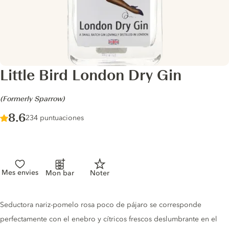
Little Bird London Dry Gin
-
(Formerly Sparrow)
Score :
8.6
/ 10
234 puntuaciones
Mes envies
Mon bar
Noter
Gin description
Seductora nariz-pomelo rosa poco de pájaro se corresponde
perfectamente con el enebro y cítricos frescos deslumbrante en el