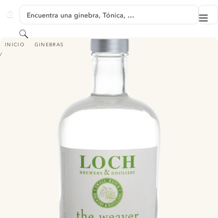
SALTAR A CONTENIDO
Encuentra una ginebra, Tónica, …
Me
GINVENTORY
Buscar
LOCH THE WEAVER AUSTRALIAN GIN
INICIO
GINEBRAS