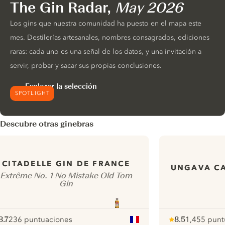
The Gin Radar,
May 2026
Los gins que nuestra comunidad ha puesto en el mapa este
mes. Destilerías artesanales, nombres consagrados, ediciones
raras: cada uno es una señal de los datos, y una invitación a
servir, probar y sacar sus propias conclusiones.
Explorar la selección
SPOTLIGHT
Descubre otras ginebras
CITADELLE GIN DE FRANCE
UNGAVA C
Extrême No. 1 No Mistake Old Tom
Gin
8.7
236 puntuaciones
8.5
1,455 punt