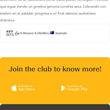
que sigue siendo un ginebra genuina Londres seca. Liderando con
enebro en el paladar, progresa a un final sabroso australiano
distintivo.
ABV
Producer
Loch Brewery & Distillery,
Australia
50%
Join the club to know more!
Available on
Available on
App Store
Google Play