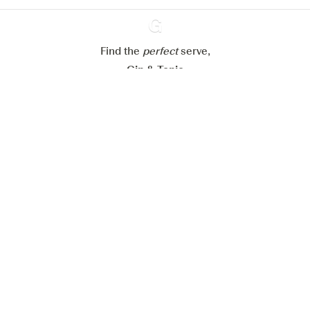
Refuser tout
Accepter tout
Find the
perfect
Ginventory
serve,
Gin & Tonic
News
Contact
Privacy Policy
Todas nuestras ginebras
Cookies Settings
Available on
Available on