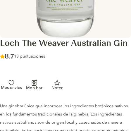
Loch The Weaver Australian Gin
Score :
8.7
/ 10
13 puntuaciones
Mes envies
Mon bar
Noter
Gin description
Una ginebra única que incorpora los ingredientes botánicos nativos
en los fundamentos tradicionales de la ginebra. Los ingredientes
nativos australianos son de origen local y cosechados de manera
sostenible. Es tan australiano como usted puede conseguir, mientras