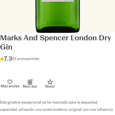
Marks And Spencer London Dry
Gin
Score :
7.3
/ 10
43 puntuaciones
Mes envies
Mon bar
Noter
Gin description
Esta ginebra excepcional se ha mezclado para la sequedad
capacidad utilizando una receta botánico original con una influencia