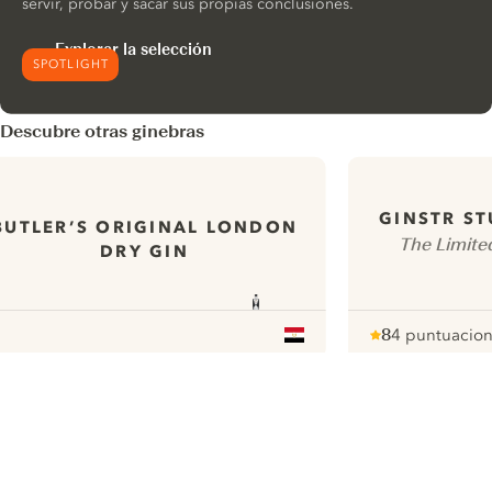
servir, probar y sacar sus propias conclusiones.
Explorar la selección
SPOTLIGHT
Descubre otras ginebras
GINSTR ST
BUTLER’S ORIGINAL LONDON
The Limite
DRY GIN
8
4 puntuacio
Note :
/ 10
pour
ui.nextImg