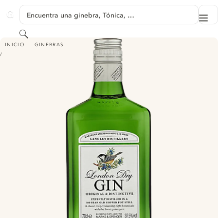
SALTAR A CONTENIDO
Encuentra una ginebra, Tónica, …
Me
GINVENTORY
Buscar
MARKS AND SPENCER LONDON DRY GIN
INICIO
GINEBRAS