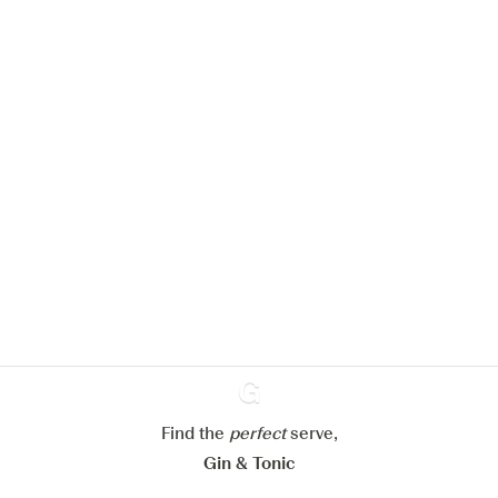
Nous aimerions utiliser des cookies
pour améliorer l’expérience de notre
site web.
En savoir plus sur
notre politique de gestion des
cookies
Paramétrer mes cookies
Refuser tout
Accepter tout
Find the
perfect
Ginventory
serve,
Gin & Tonic