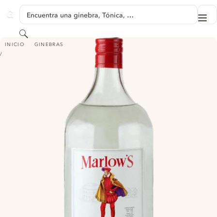
SALTAR A CONTENIDO
Encuentra una ginebra, Tónica, …
Me
GINVENTORY
Buscar
MARLOW'S LONDON DRY GIN
INICIO
GINEBRAS