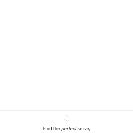
Nous aimerions utiliser des cookies
pour améliorer l’expérience de notre
site web.
En savoir plus sur
notre politique de gestion des
cookies
Paramétrer mes cookies
Refuser tout
Accepter tout
Find the
perfect
Ginventory
serve,