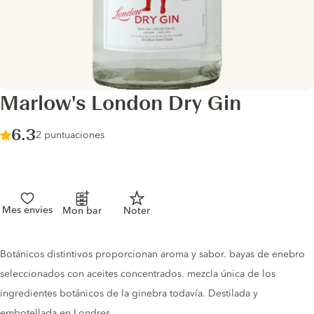
Marlow's London Dry Gin
Score :
6.3
/ 10
2 puntuaciones
Mes envies
Mon bar
Noter
Gin description
Botánicos distintivos proporcionan aroma y sabor. bayas de enebro
seleccionados con aceites concentrados. mezcla única de los
ingredientes botánicos de la ginebra todavía. Destilada y
embotellada en Londres.