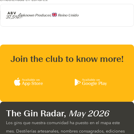
ABV
Producer
Unknown Producer,
Reino Unido
37,5%
Join the club to know more!
Available on
Available on
App Store
Google Play
The Gin Radar,
May 2026
Los gins que nuestra comunidad ha puesto en el mapa este
mes. Destilerías artesanales, nombres consagrados, ediciones