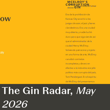
now
lay
The Gin Radar,
May
2026