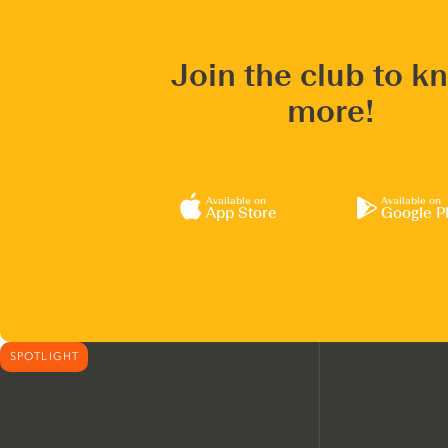
Join the club to k
more!
Available on
Available on
App Store
Google P
SPOTLIGHT