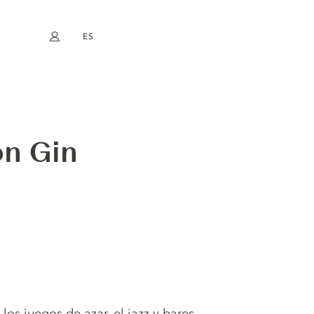
ES
Mi cuenta
book
Instagram
EN
FR
DE
NL
on Gin
los juegos de azar, el jazz y bares