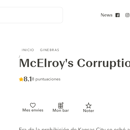
News
Face
MCELROY'S CORRUPTION GIN
INICIO
GINEBRAS
McElroy's Corrupti
Score :
8.1
/ 10
8 puntuaciones
Mes envies
Mon bar
Noter
Gin description
Era de la prohibición de Kansas City se echó a 