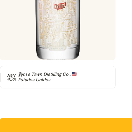
Producer
Tom's Town Distilling Co.,
ABV
45%
Estados Unidos