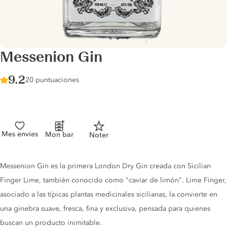
Messenion Gin
Score :
9.2
/ 10
20 puntuaciones
Mes envies
Mon bar
Noter
Gin description
Messenion Gin es la primera London Dry Gin creada con Sicilian
Finger Lime, también conocido como "caviar de limón". Lime Finger,
asociado a las típicas plantas medicinales sicilianas, la convierte en
una ginebra suave, fresca, fina y exclusiva, pensada para quienes
buscan un producto inimitable.