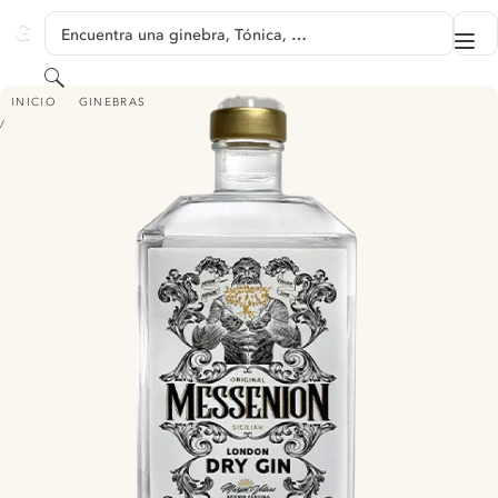
SALTAR A CONTENIDO
Encuentra una ginebra, Tónica, …
Me
GINVENTORY
Buscar
MESSENION GIN
INICIO
GINEBRAS