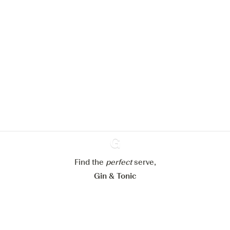
Nous aimerions utiliser des cookies
pour améliorer l’expérience de notre
site web.
En savoir plus sur
notre politique de gestion des
cookies
Paramétrer mes cookies
Refuser tout
Accepter tout
Find the
perfect
Ginventory
serve,
Gin & Tonic
News