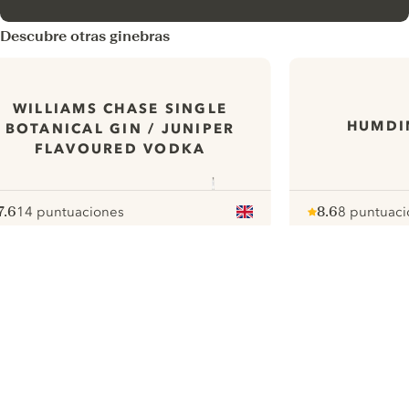
Descubre otras ginebras
WILLIAMS CHASE SINGLE
HUMDI
BOTANICAL GIN / JUNIPER
FLAVOURED VODKA
7.6
14 puntuaciones
8.6
8 puntuaci
ote :
 10
pour
Note :
/ 10
pour
ui.nextImg