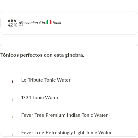
ABV
Producer
Messenion Gin,
Italia
42%
Tónicos perfectos con esta ginebra.
Le Tribute Tonic Water
1724 Tonic Water
Fever Tree Premium Indian Tonic Water
Fever Tree Refreshingly Light Tonic Water