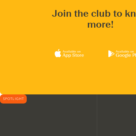
Join the club to k
more!
Available on
Available on
App Store
Google P
SPOTLIGHT