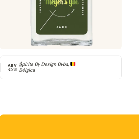
Producer
Spirits By Design Bvba,
ABV
42%
Bélgica