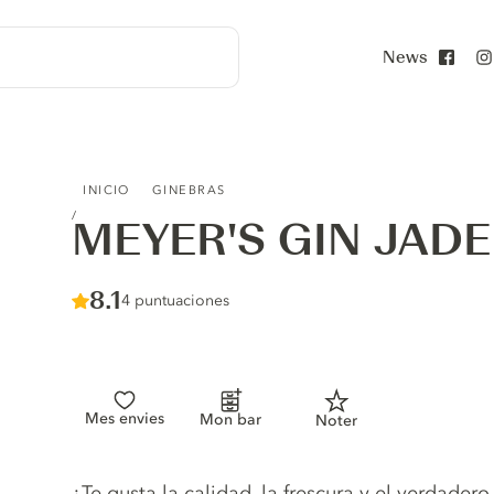
News
Face
MEYER'S GIN JADE
INICIO
GINEBRAS
MEYER'S GIN JADE
Score :
8.1
/ 10
4 puntuaciones
Mes envies
Mon bar
Noter
Gin description
¿Te gusta la calidad, la frescura y el verdade