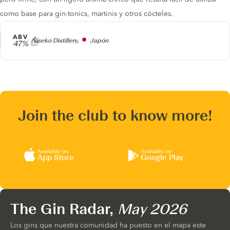
como base para gin-tonics, martinis y otros cócteles.
ABV
Producer
Niseko Distillery,
Japón
47%
Join the club to know more!
Available on
Available on
App Store
Google Play
The Gin Radar,
May 2026
Los gins que nuestra comunidad ha puesto en el mapa este