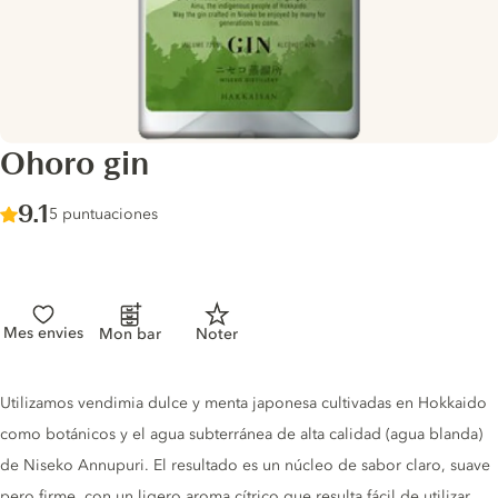
Ohoro gin
Score :
9.1
/ 10
5 puntuaciones
Mes envies
Mon bar
Noter
Gin description
Utilizamos vendimia dulce y menta japonesa cultivadas en Hokkaido
como botánicos y el agua subterránea de alta calidad (agua blanda)
de Niseko Annupuri. El resultado es un núcleo de sabor claro, suave
pero firme, con un ligero aroma cítrico que resulta fácil de utilizar