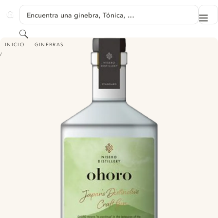
SALTAR A CONTENIDO
Encuentra una ginebra, Tónica, …
Me
GINVENTORY
Buscar
OHORO GIN
INICIO
GINEBRAS