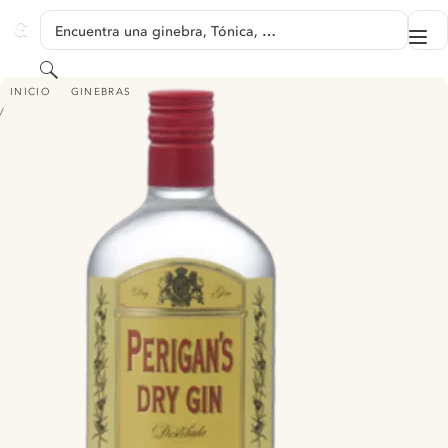
SALTAR A CONTENIDO
Encuentra una ginebra, Tónica, …
Me
GINVENTORY
Buscar
PERIGAN'S DRY GIN
INICIO
GINEBRAS