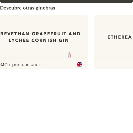
Descubre otras ginebras
TREVETHAN GRAPEFRUIT AND
ETHEREA
LYCHEE CORNISH GIN
8.8
17 puntuaciones
ote :
 10
pour
ui.nextImg