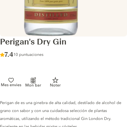
Perigan's Dry Gin
Score :
7.4
/ 10
10 puntuaciones
Mes envies
Mon bar
Noter
Gin description
Perigan de es una ginebra de alta calidad, destilado de alcohol de
grano con sabor y con una cuidadosa selección de plantas
aromáticas, utilizando el método tradicional Gin London Dry.
Excelente en las bebidas mixtas y cócteles.