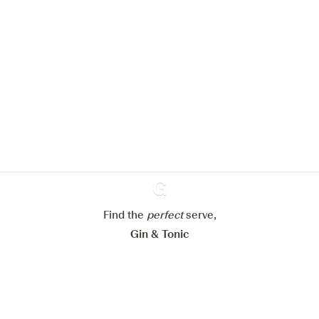
Nous aimerions utiliser des cookies
pour améliorer l’expérience de notre
site web.
En savoir plus sur
notre politique de gestion des
cookies
Paramétrer mes cookies
Refuser tout
Accepter tout
Find the
perfect
Ginventory
serve,
Gin & Tonic
News
Contact