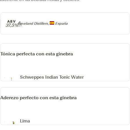
ABV
Producer
Beveland Distillers,
España
37,5%
Tónica perfecta con esta ginebra
Schweppes Indian Tonic Water
Aderezo perfecto con esta ginebra
Lima