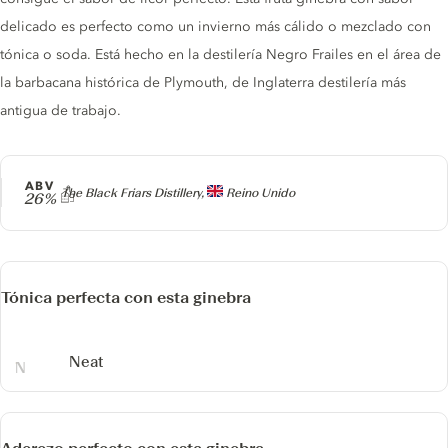
delicado es perfecto como un invierno más cálido o mezclado con
tónica o soda. Está hecho en la destilería Negro Frailes en el área de
la barbacana histórica de Plymouth, de Inglaterra destilería más
antigua de trabajo.
ABV
Producer
The Black Friars Distillery,
Reino Unido
26%
Tónica perfecta con esta ginebra
Neat