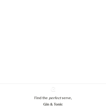
Nous aimerions utiliser des cookies
pour améliorer l’expérience de notre
site web.
En savoir plus sur
notre politique de gestion des
cookies
Paramétrer mes cookies
Refuser tout
Accepter tout
Find the
perfect
Ginventory
serve,
Gin & Tonic