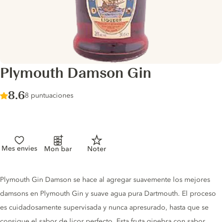
Plymouth Damson Gin
Score :
8.6
/ 10
8 puntuaciones
Mes envies
Mon bar
Noter
Gin description
Plymouth Gin Damson se hace al agregar suavemente los mejores
damsons en Plymouth Gin y suave agua pura Dartmouth. El proceso
es cuidadosamente supervisada y nunca apresurado, hasta que se
consigue el sabor de licor perfecto. Esta fruta ginebra con sabor