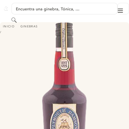
SALTAR A CONTENIDO
Encuentra una ginebra, Tónica, …
Me
GINVENTORY
Buscar
PLYMOUTH DAMSON GIN
INICIO
GINEBRAS