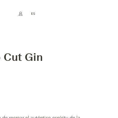
ES
Mi cuenta
book
Instagram
EN
FR
DE
NL
b Cut Gin
 de recrear el auténtico espíritu de la