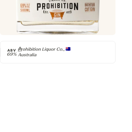
Producer
Prohibition Liquor Co.,
ABV
69%
Australia