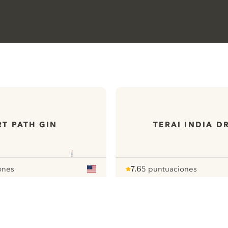
T PATH GIN
TERAI INDIA D
ones
7.6
5 puntuaciones
Note :
/ 10
pour