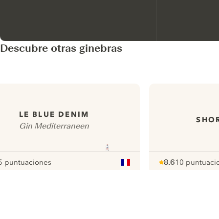
Descubre otras ginebras
LE BLUE DENIM
SHOR
Gin Mediterraneen
5 puntuaciones
8.6
10 puntuaci
our
Note :
/ 10
pour
ui.nextImg