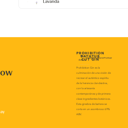
Lavanda
now
lay