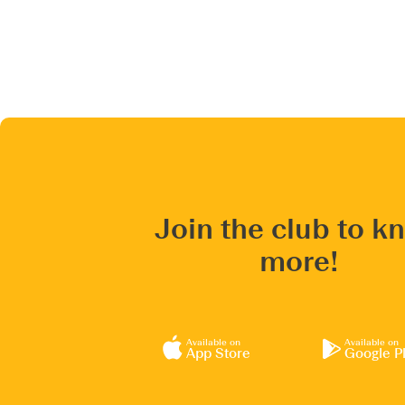
Join the club to k
more!
Available on
Available on
App Store
Google P