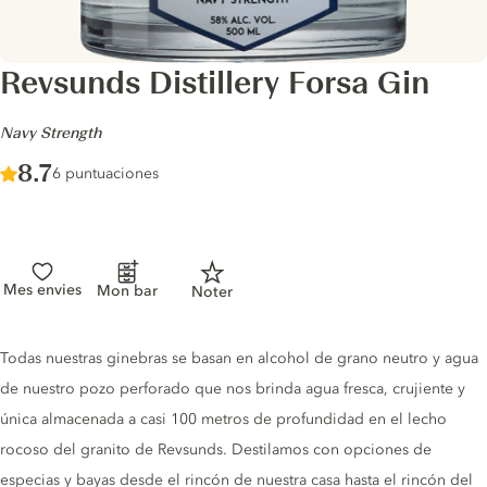
Revsunds Distillery Forsa Gin
-
Navy Strength
Score :
8.7
/ 10
6 puntuaciones
Mes envies
Mon bar
Noter
Gin description
Todas nuestras ginebras se basan en alcohol de grano neutro y agua
de nuestro pozo perforado que nos brinda agua fresca, crujiente y
única almacenada a casi 100 metros de profundidad en el lecho
rocoso del granito de Revsunds. Destilamos con opciones de
especias y bayas desde el rincón de nuestra casa hasta el rincón del