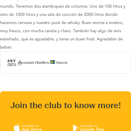
mundo. Tenemos dos alambiques de columna. Uno de 100 litros y
otro de 1000 litros y una sala de cocción de 2000 litros donde
hacemos cerveza y nuestro puré de whisky. Buen aroma a enebro,
muy fresco, con mucha canela y clavo. También hay algo de anís
estrellado, que es agradable, y tiene un buen final. Agradable de
beber.
ABV
Producer
Revsunds Distillery,
Suecia
58%
Join the club to know more!
Available on
Available on
App Store
Google Play