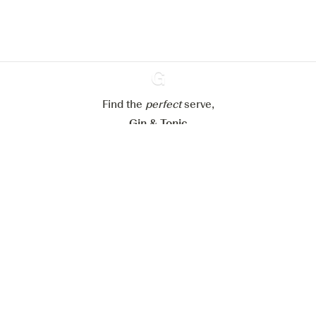
cookies
Paramétrer mes cookies
Refuser tout
Accepter tout
Find the
perfect
Ginventory
serve,
Gin & Tonic
News
Contact
Privacy Policy
Todas nuestras ginebras
Cookies Settings