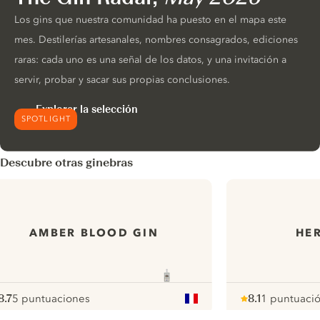
Los gins que nuestra comunidad ha puesto en el mapa este
mes. Destilerías artesanales, nombres consagrados, ediciones
raras: cada uno es una señal de los datos, y una invitación a
servir, probar y sacar sus propias conclusiones.
Explorar la selección
SPOTLIGHT
Descubre otras ginebras
AMBER BLOOD GIN
HER
8.7
5 puntuaciones
8.1
1 puntuaci
ote :
 10
pour
Note :
/ 10
pour