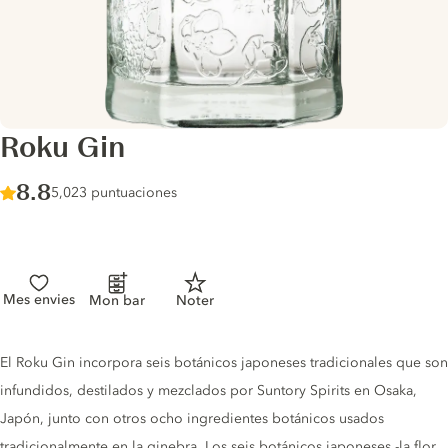
Roku Gin
Score :
8.8
/ 10
5,023 puntuaciones
Mes envies
Mon bar
Noter
Gin description
El Roku Gin incorpora seis botánicos japoneses tradicionales que son
infundidos, destilados y mezclados por Suntory Spirits en Osaka,
Japón, junto con otros ocho ingredientes botánicos usados ​​
tradicionalmente en la ginebra. Los seis botánicos japoneses -la flor