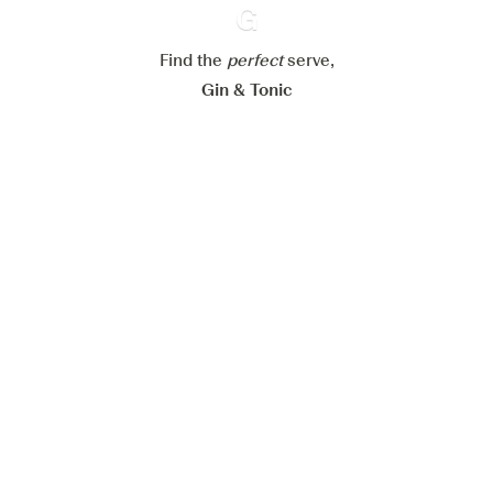
Paramétrer mes cookies
Find the
perfect
Ginventory
serve,
Refuser tout
Accepter tout
Gin & Tonic
News
Contact
Privacy Policy
Todas nuestras ginebras
Cookies Settings
Available on
Available on
App Store
Google Play