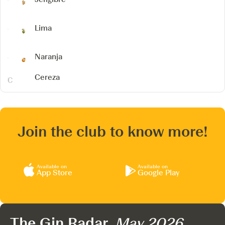
Lima
Naranja
Cereza
Join the club to know more!
Available on
Available on
App Store
Google Play
The Gin Radar,
May 2026