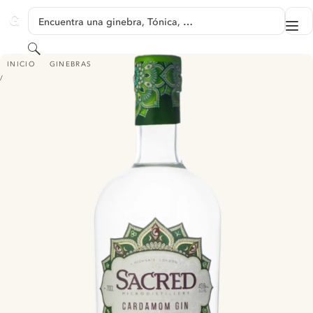
SALTAR A CONTENIDO
Encuentra una ginebra, Tónica, …
Me
GINVENTORY
Buscar
SACRED GIN CARDAMOM
INICIO
GINEBRAS