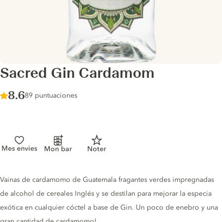
Sacred Gin Cardamom
Score :
8.6
/ 10
89 puntuaciones
Mes envies
Mon bar
Noter
Gin description
Vainas de cardamomo de Guatemala fragantes verdes impregnadas
de alcohol de cereales Inglés y se destilan para mejorar la especia
exótica en cualquier cóctel a base de Gin. Un poco de enebro y una
gran cantidad de cardamomo!