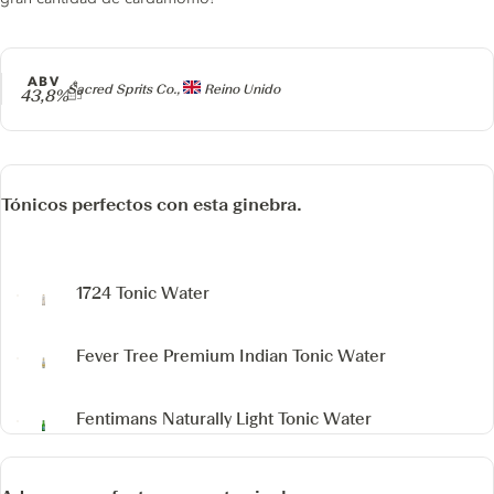
ABV
Producer
Sacred Sprits Co.,
Reino Unido
43,8%
Tónicos perfectos con esta ginebra.
1724 Tonic Water
Fever Tree Premium Indian Tonic Water
Fentimans Naturally Light Tonic Water