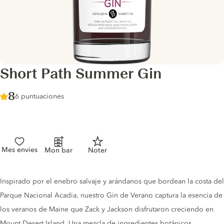
Short Path Summer Gin
Score :
8
/ 10
6 puntuaciones
Mes envies
Mon bar
Noter
Gin description
Inspirado por el enebro salvaje y arándanos que bordean la costa del
Parque Nacional Acadia, nuestro Gin de Verano captura la esencia de
los veranos de Maine que Zack y Jackson disfrutaron creciendo en
Mount Desert Island. Una mezcla de ingredientes botánicos