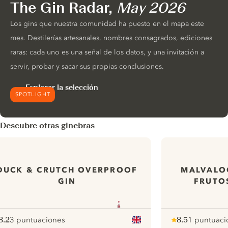
The Gin Radar,
May 2026
Los gins que nuestra comunidad ha puesto en el mapa este
mes. Destilerías artesanales, nombres consagrados, ediciones
raras: cada uno es una señal de los datos, y una invitación a
servir, probar y sacar sus propias conclusiones.
Explorar la selección
SPOTLIGHT
Descubre otras ginebras
DUCK & CRUTCH OVERPROOF
MALVALO
GIN
FRUTO
8.2
3 puntuaciones
8.5
1 puntuaci
ote :
 10
pour
Note :
/ 10
pour