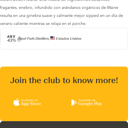
fragantes, enebro, infundido con arándanos orgánicos de Maine
resulta en una ginebra suave y calmante mejor sipped en un día de
verano caliente mientras se relaja en el porche.
ABV
Producer
Short Path Distillery,
Estados Unidos
43%
Join the club to know more!
Available on
Available on
App Store
Google Play