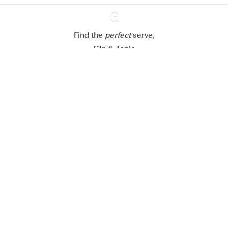
Refuser tout
Accepter tout
Find the
perfect
Ginventory
serve,
Gin & Tonic
News
Contact
Privacy Policy
Todas nuestras ginebras
Cookies Settings
Available on
Available on
App Store
Google Play