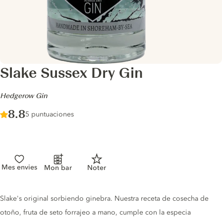
Slake Sussex Dry Gin
-
Hedgerow Gin
Score :
8.8
/ 10
5 puntuaciones
Mes envies
Mon bar
Noter
Gin description
Slake's original sorbiendo ginebra. Nuestra receta de cosecha de
otoño, fruta de seto forrajeo a mano, cumple con la especia