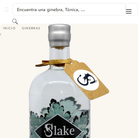
SALTAR A CONTENIDO
Encuentra una ginebra, Tónica, …
Me
GINVENTORY
Buscar
SLAKE SUSSEX DRY GIN - HEDGEROW GIN
INICIO
GINEBRAS