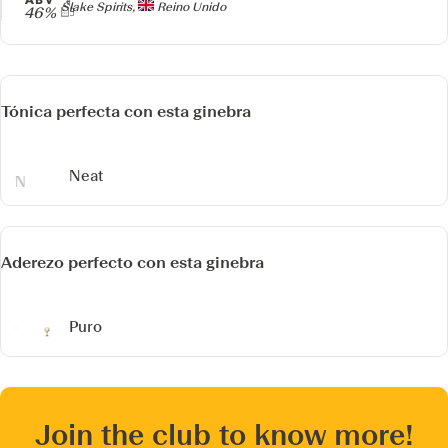
Producer
Slake Spirits,
Reino Unido
46%
Tónica perfecta con esta ginebra
Neat
Aderezo perfecto con esta ginebra
Puro
Join the club to know more!