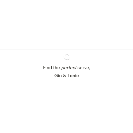
pour améliorer l’expérience de notre
site web.
En savoir plus sur
notre politique de gestion des
cookies
Paramétrer mes cookies
Refuser tout
Accepter tout
Find the
perfect
Ginventory
serve,
Gin & Tonic
News
Contact
Privacy Policy