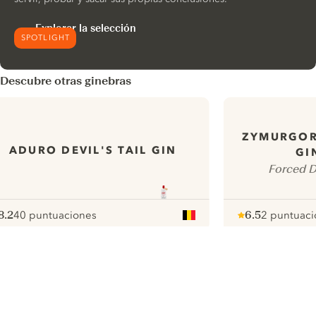
Explorar la selección
SPOTLIGHT
Descubre otras ginebras
ZYMURGOR
ADURO DEVIL'S TAIL GIN
GI
Forced D
8.2
40 puntuaciones
6.5
2 puntuaci
ote :
 10
pour
Note :
/ 10
pour
ui.nextImg