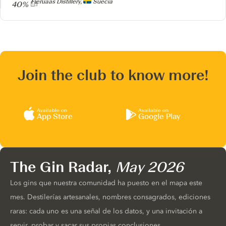
Producer
Fieruaas Distillery,
Suecia
40%
Join the club to know more!
Available on
Available on
App Store
Google Play
The Gin Radar,
May 2026
Los gins que nuestra comunidad ha puesto en el mapa este
mes. Destilerías artesanales, nombres consagrados, ediciones
raras: cada uno es una señal de los datos, y una invitación a
servir, probar y sacar sus propias conclusiones.