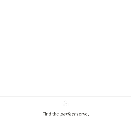
Nous aimerions utiliser des cookies
pour améliorer l’expérience de notre
site web.
En savoir plus sur
notre politique de gestion des
cookies
Paramétrer mes cookies
Refuser tout
Accepter tout
Find the
perfect
Ginventory
serve,
Gin & Tonic