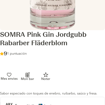
SOMRA Pink Gin Jordgubb
Rabarber Fläderblom
Score :
9
/ 10
1 puntuación
Mes envies
Mon bar
Noter
Gin description
Sabor especiado con toques de enebro, ruibarbo, saúco y fresa.
ABV