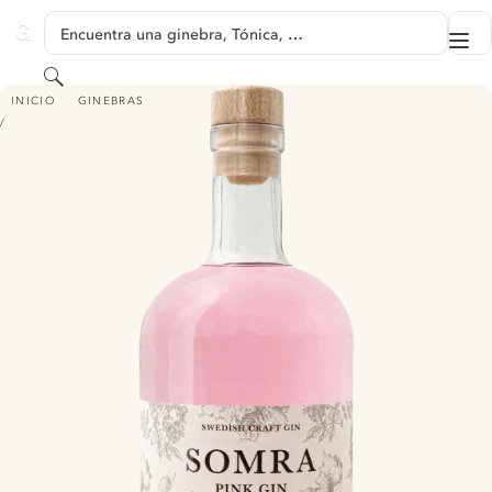
SALTAR A CONTENIDO
Encuentra una ginebra, Tónica, …
Me
GINVENTORY
Buscar
SOMRA PINK GIN JORDGUBB RABARBER FLÄDERBLOM
INICIO
GINEBRAS