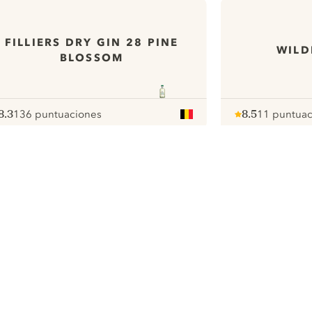
FILLIERS DRY GIN 28 PINE
WILD
BLOSSOM
8.3
136 puntuaciones
8.5
11 puntuac
ote :
 10
pour
Note :
/ 10
pour
ui.nextImg