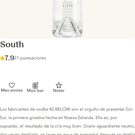
South
Score :
7.9
/ 10
21 puntuaciones
Mes envies
Mon bar
Noter
Gin description
Los fabricantes de vodka 42 BELOW son el orgullo de presentar Gin
Sur, la primera ginebra hecha en Nueva Zelanda. Ella es, por
supuesto, el resultado de la cría muy bien. Grano aguardiente neutro,
dos veces destilada, se lavan en agua de manantial después se destila