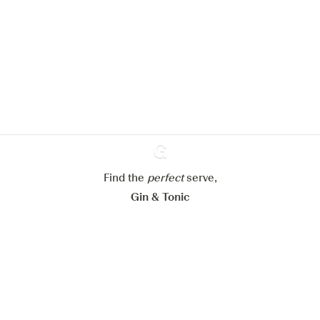
Nous aimerions utiliser des cookies
pour améliorer l’expérience de notre
site web.
En savoir plus sur
notre politique de gestion des
cookies
Paramétrer mes cookies
Refuser tout
Accepter tout
Find the
perfect
Ginventory
serve,
Gin & Tonic
News
Contact
Privacy Policy