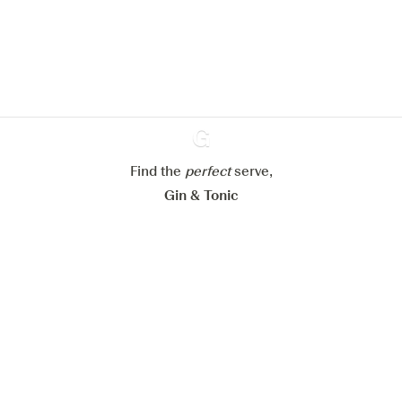
site web.
En savoir plus sur
notre politique de gestion des
cookies
Paramétrer mes cookies
Refuser tout
Accepter tout
Find the
perfect
Ginventory
serve,
Gin & Tonic
News
Contact
Privacy Policy
Todas nuestras ginebras