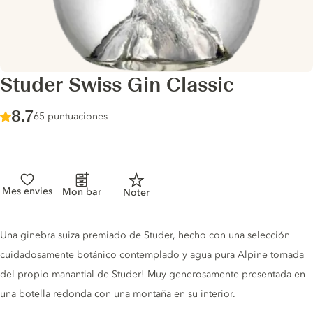
Studer Swiss Gin Classic
Score :
8.7
/ 10
65 puntuaciones
Mes envies
Mon bar
Noter
Gin description
Una ginebra suiza premiado de Studer, hecho con una selección
cuidadosamente botánico contemplado y agua pura Alpine tomada
del propio manantial de Studer! Muy generosamente presentada en
una botella redonda con una montaña en su interior.