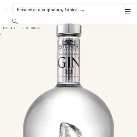
SALTAR A CONTENIDO
Encuentra una ginebra, Tónica, …
Me
GINVENTORY
Buscar
STUDER SWISS GIN CLASSIC
INICIO
GINEBRAS