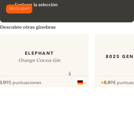
Explorar la selección
SPOTLIGHT
Descubre otras ginebras
ELEPHANT
8025 GEN
Orange Cocoa Gin
8.9
90 puntuaciones
8.8
98 puntuac
ote :
 10
pour
Note :
/ 10
pour
ui.nextImg