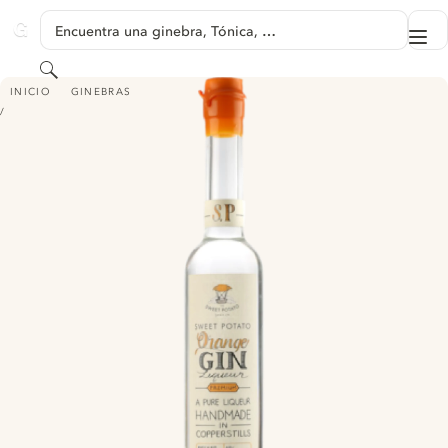
SALTAR A CONTENIDO
Encuentra una ginebra, Tónica, …
Me
GINVENTORY
Buscar
SWEET POTATO ORANGE GIN LIQUEUR
INICIO
GINEBRAS