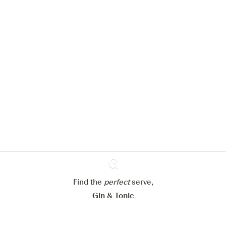
Nous aimerions utiliser des cookies
pour améliorer l’expérience de notre
site web.
En savoir plus sur
notre politique de gestion des
cookies
Paramétrer mes cookies
Refuser tout
Accepter tout
Find the
perfect
Ginventory
serve,
Gin & Tonic