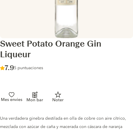
Sweet Potato Orange Gin
Liqueur
Score :
7.9
/ 10
5 puntuaciones
Mes envies
Mon bar
Noter
Gin description
Una verdadera ginebra destilada en olla de cobre con aire cítrico,
mezclada con azúcar de caña y macerada con cáscara de naranja