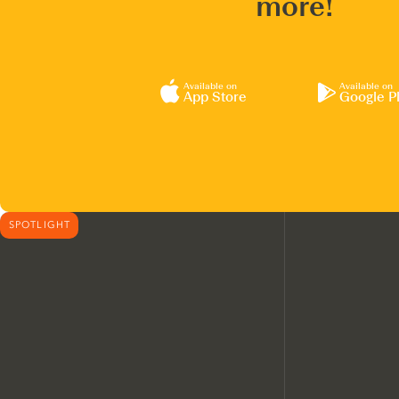
more!
Available on
Available on
App Store
Google P
SPOTLIGHT