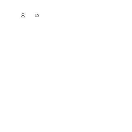
ES
Mi cuenta
book
Instagram
EN
FR
DE
NL