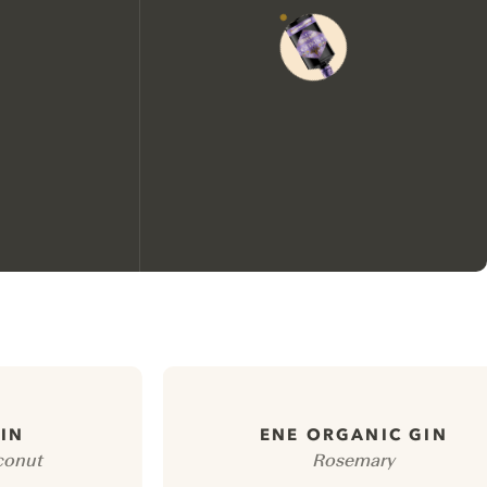
Nous aimerions utiliser des
cookies pour améliorer
l’expérience de notre site web.
En savoir plus sur
notre politique de gestion
IN
ENE ORGANIC GIN
conut
Rosemary
des cookies