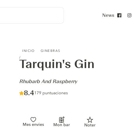
News
Face
TARQUIN'S GIN - RHUBARB AND RASPBERRY
INICIO
GINEBRAS
Tarquin's Gin
-
Rhubarb And Raspberry
Score :
8.4
/ 10
179 puntuaciones
Mes envies
Mon bar
Noter