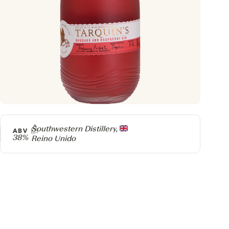
Producer
Southwestern Distillery,
ABV
38%
Reino Unido