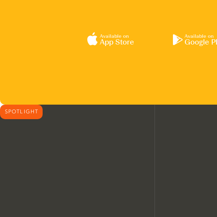
Available on
Available on
App Store
Google P
SPOTLIGHT