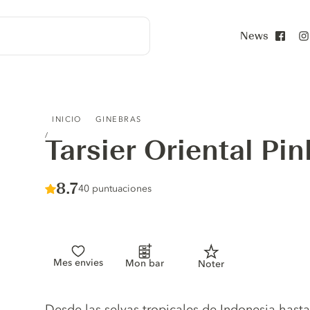
News
Face
TARSIER ORIENTAL PINK
INICIO
GINEBRAS
Tarsier Oriental Pin
Score :
8.7
/ 10
40 puntuaciones
Mes envies
Mon bar
Noter
Gin description
Desde las selvas tropicales de Indonesia hasta