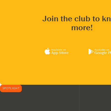
Join the club to k
more!
Available on
Available on
App Store
Google P
SPOTLIGHT