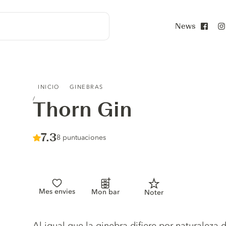
News
Face
THORN GIN
INICIO
GINEBRAS
Thorn Gin
Score :
7.3
/ 10
8 puntuaciones
Mes envies
Mon bar
Noter
Gin description
Al igual que la ginebra difiere por naturaleza 