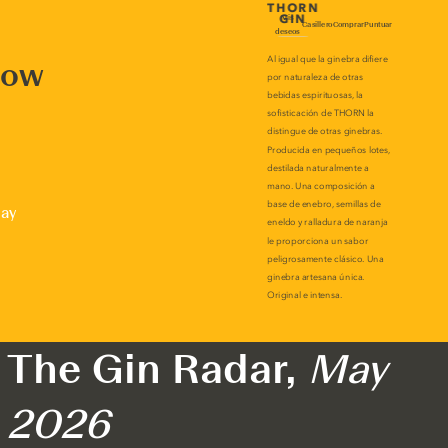
now
lay
The Gin Radar,
May
2026