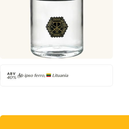
ABV
Producer
Ab ipso ferro,
Lituania
40%