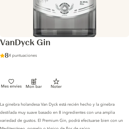
VanDyck Gin
Score :
8
/ 10
4 puntuaciones
Mes envies
Mon bar
Noter
Gin description
La ginebra holandesa Van Dyck está recién hecho y la ginebra
destilada muy suave basado en 8 ingredientes con una amplia
variedad de gustos. El Premium Gin, podrá efectuarse bien con un
Mediterráneo, pomelo o tónico de flor de saúco.