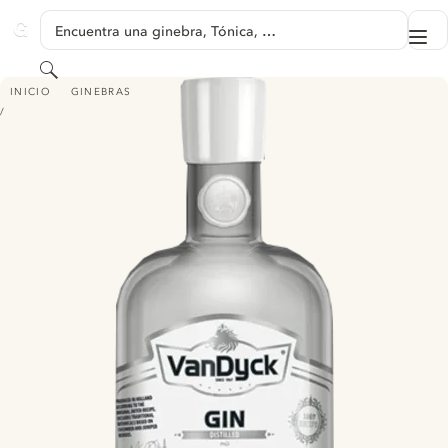
SALTAR A CONTENIDO
Encuentra una ginebra, Tónica, …
Me
GINVENTORY
Buscar
VANDYCK GIN
INICIO
GINEBRAS