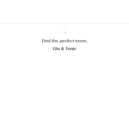
cookies
Paramétrer mes cookies
Find the
perfect
Ginventory
serve,
Refuser tout
Accepter tout
Gin & Tonic
News
Contact
Privacy Policy
Todas nuestras ginebras
Cookies Settings