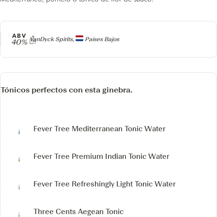
ABV
Producer
VanDyck Spirits,
Países Bajos
40%
Tónicos perfectos con esta ginebra.
Fever Tree Mediterranean Tonic Water
Fever Tree Premium Indian Tonic Water
Fever Tree Refreshingly Light Tonic Water
Three Cents Aegean Tonic