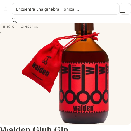
SALTAR A CONTENIDO
Encuentra una ginebra, Tónica, …
Me
GINVENTORY
Buscar
WALDEN GLÜH GIN
INICIO
GINEBRAS
Walden Glüh Gin