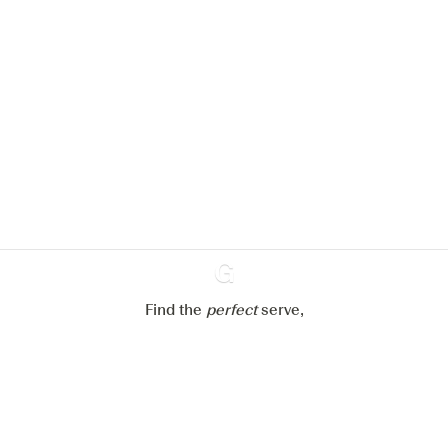
Nous aimerions utiliser des cookies
pour améliorer l’expérience de notre
site web.
En savoir plus sur
notre politique de gestion des
cookies
Paramétrer mes cookies
Refuser tout
Accepter tout
Find the
perfect
Ginventory
serve,
Gin & Tonic
News