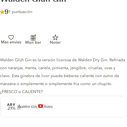
Score :
9
/ 10
1 puntuación
Mes envies
Mon bar
Noter
Gin description
Walden Glüh Gin es la versión licorosa de Walden Dry Gin. Refinada
con naranjas, menta, canela, pimienta, jengibre, ciruelas, uvas y
clavo. Esta ginebra de licor puede beberse caliente con zumo de
manzana o simplemente o simplemente fría como un chupito.
¿FRESCO o CALIENTE?
ABV
Producer
Walden Gin,
Suiza
21%