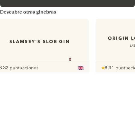
Descubre otras ginebras
ORIGIN 
SLAMSEY'S SLOE GIN
Is
8.3
2 puntuaciones
8.9
1 puntuaci
ote :
 10
pour
Note :
/ 10
pour
ui.nextImg