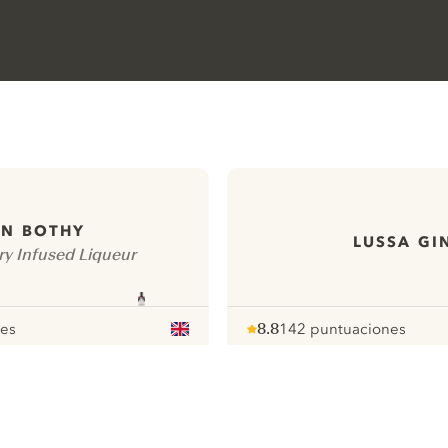
IN BOTHY
LUSSA GI
ry Infused Liqueur
nes
8.8
142 puntuaciones
Note :
/ 10
pour