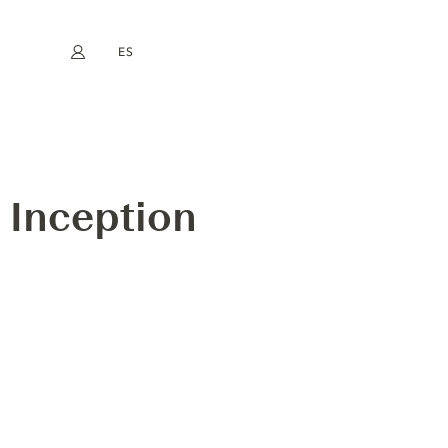
ES
Mi cuenta
book
Instagram
EN
FR
DE
NL
 Inception