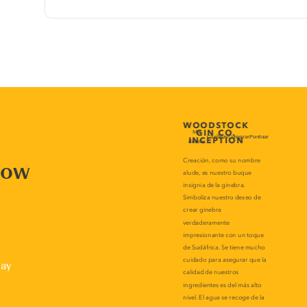
now
lay