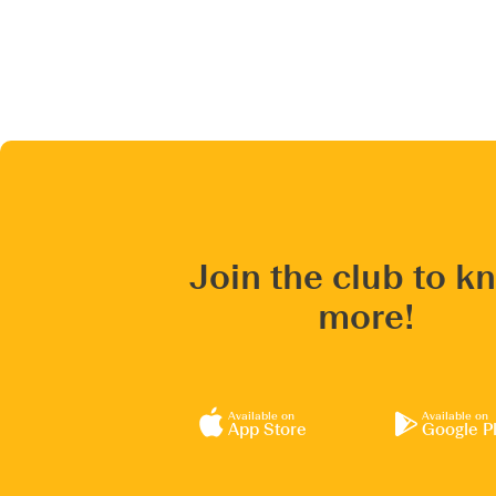
Join the club to k
more!
Available on
Available on
App Store
Google P