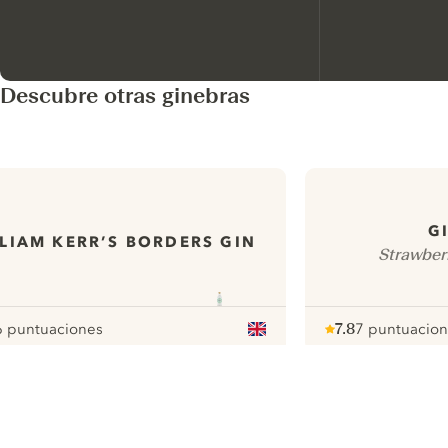
Descubre otras ginebras
G
LIAM KERR’S BORDERS GIN
Strawber
6 puntuaciones
7.8
7 puntuacio
our
Note :
/ 10
pour
ui.nextImg