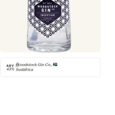
Producer
Woodstock Gin Co.,
ABV
43%
Sudáfrica