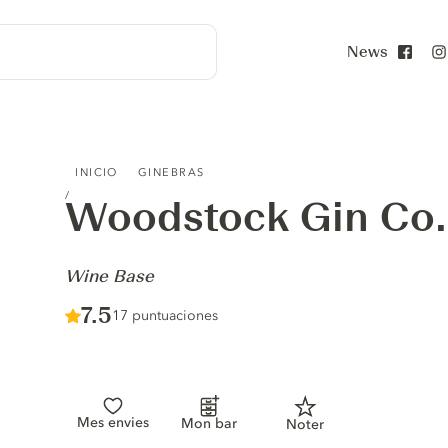
News
Face
WOODSTOCK GIN CO. INCEPTION - WINE BASE
INICIO
GINEBRAS
Woodstock Gin Co.
-
Wine Base
Score :
7.5
/ 10
17 puntuaciones
Mes envies
Mon bar
Noter