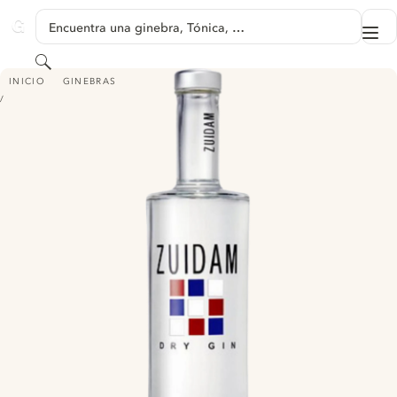
SALTAR A CONTENIDO
Encuentra una ginebra, Tónica, …
Me
GINVENTORY
Buscar
ZUIDAM DRY GIN
INICIO
GINEBRAS