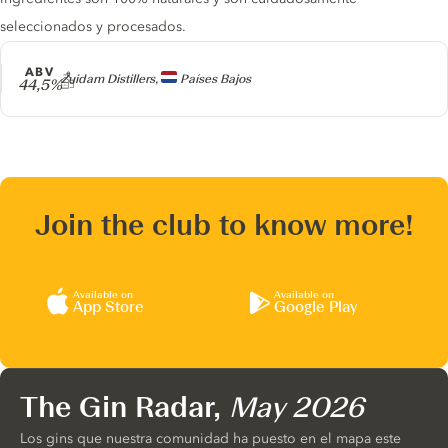
seleccionados y procesados.
ABV
Producer
Zuidam Distillers,
Países Bajos
44,5%
Join the club to know more!
Available on
Available on
App Store
Google Play
The Gin Radar,
May 2026
Los gins que nuestra comunidad ha puesto en el mapa este