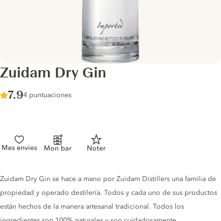
Zuidam Dry Gin
Score :
7.9
/ 10
4 puntuaciones
Mes envies
Mon bar
Noter
Gin description
Zuidam Dry Gin se hace a mano por Zuidam Distillers una familia de
propiedad y operado destilería. Todos y cada uno de sus productos
están hechos de la manera artesanal tradicional. Todos los
ingredientes son 100% naturales y son cuidadosamente