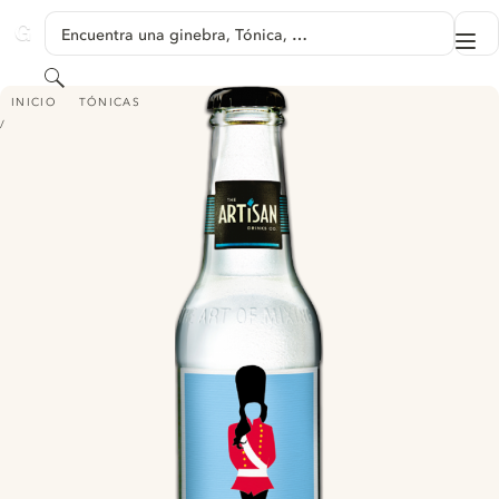
SALTAR A CONTENIDO
Encuentra una ginebra, Tónica, …
Me
GINVENTORY
Buscar
ARTISAN DRINKS CO. SKINNY LONDON TONIC
INICIO
TÓNICAS