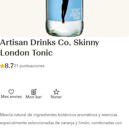
Artisan Drinks Co. Skinny
London Tonic
Score :
8.7
/ 10
21 puntuaciones
Mes envies
Mon bar
Noter
Tonic description
Mezcla natural de ingredientes botánicos aromáticos y esencias
especialmente seleccionadas de naranja y limón, combinadas con