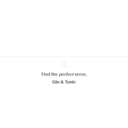
pour améliorer l’expérience de notre
site web.
En savoir plus sur
notre politique de gestion des
cookies
Paramétrer mes cookies
Refuser tout
Accepter tout
Find the
perfect
Ginventory
serve,
Gin & Tonic
News
Contact