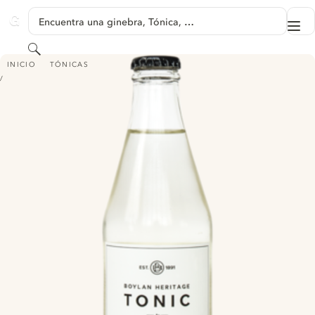
SALTAR A CONTENIDO
Encuentra una ginebra, Tónica, …
Me
GINVENTORY
Buscar
BOYLAN HERITAGE TONIC
INICIO
TÓNICAS