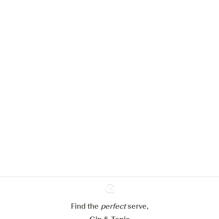
Nous aimerions utiliser des cookies
pour améliorer l’expérience de notre
site web.
En savoir plus sur
notre politique de gestion des
cookies
Paramétrer mes cookies
Refuser tout
Accepter tout
Find the
perfect
Ginventory
serve,