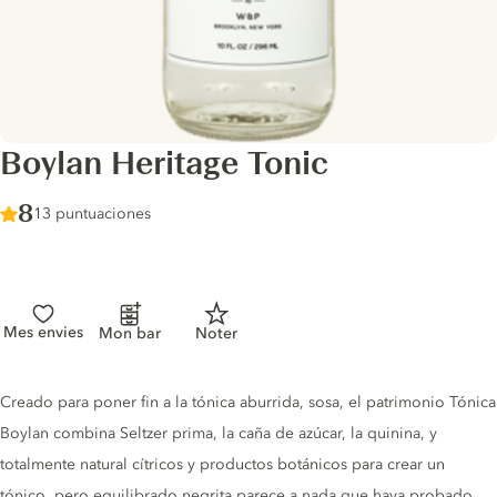
Boylan Heritage Tonic
Score :
8
/ 10
13 puntuaciones
Mes envies
Mon bar
Noter
Tonic description
Creado para poner fin a la tónica aburrida, sosa, el patrimonio Tónica
Boylan combina Seltzer prima, la caña de azúcar, la quinina, y
totalmente natural cítricos y productos botánicos para crear un
tónico, pero equilibrado negrita parece a nada que haya probado.