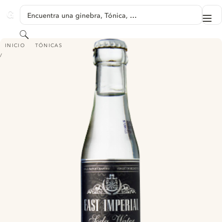
SALTAR A CONTENIDO
Encuentra una ginebra, Tónica, …
Me
GINVENTORY
Buscar
EAST IMPERIAL SODA WATER
INICIO
TÓNICAS