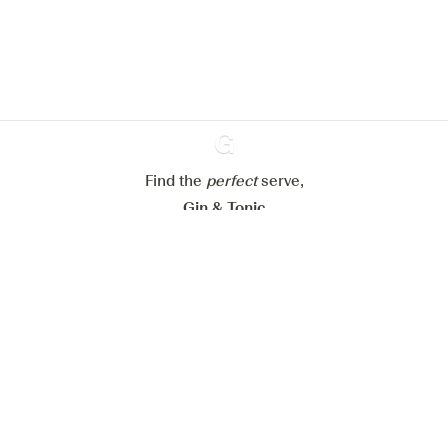
En savoir plus sur
notre politique de gestion des
cookies
Paramétrer mes cookies
Refuser tout
Accepter tout
Find the
perfect
Ginventory
serve,
Gin & Tonic
News
Contact
Privacy Policy
Todas nuestras ginebras