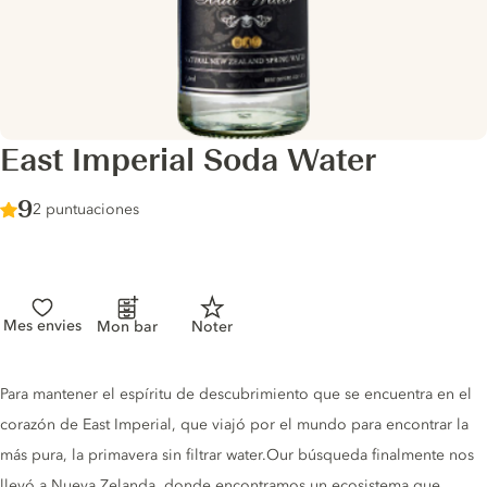
East Imperial Soda Water
Score :
9
/ 10
2 puntuaciones
Mes envies
Mon bar
Noter
Tonic description
Para mantener el espíritu de descubrimiento que se encuentra en el
corazón de East Imperial, que viajó por el mundo para encontrar la
más pura, la primavera sin filtrar water.Our búsqueda finalmente nos
llevó a Nueva Zelanda, donde encontramos un ecosistema que