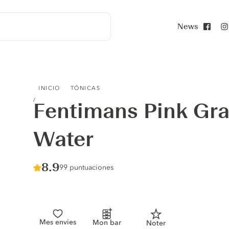
News
Face
FENTIMANS PINK GRAPEFRUIT TONIC WATER
INICIO
TÓNICAS
Fentimans Pink Gra
Water
Score :
8.9
/ 10
99 puntuaciones
Mes envies
Mon bar
Noter