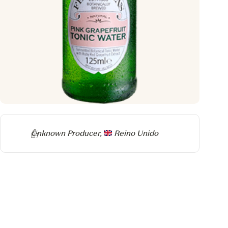
Producer
Unknown Producer,
Reino Unido