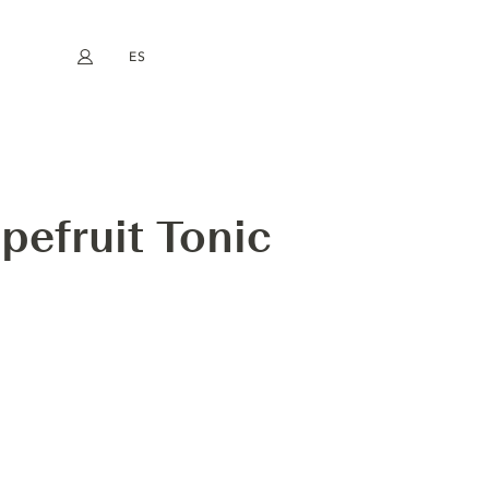
ES
Mi cuenta
book
Instagram
EN
FR
DE
NL
pefruit Tonic