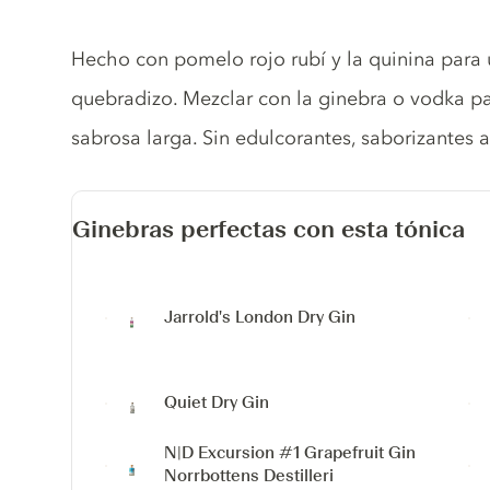
Tonic description
Hecho con pomelo rojo rubí y la quinina para 
quebradizo. Mezclar con la ginebra o vodka pa
sabrosa larga. Sin edulcorantes, saborizantes ar
Ginebras perfectas con esta tónica
Jarrold's London Dry Gin
Quiet Dry Gin
N|D Excursion #1 Grapefruit Gin
Norrbottens Destilleri