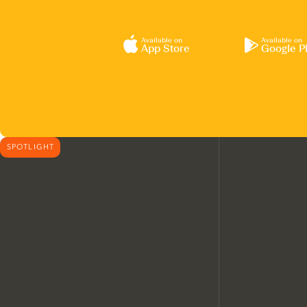
Available on
Available on
App Store
Google P
SPOTLIGHT