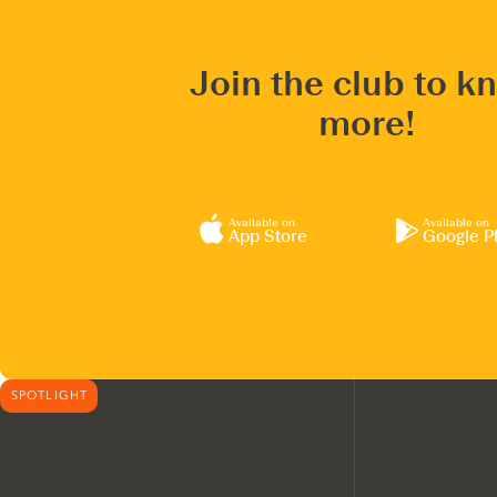
Join the club to k
more!
Available on
Available on
App Store
Google P
SPOTLIGHT