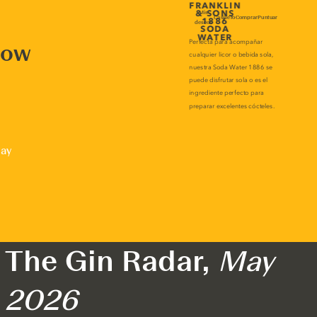
now
lay
The Gin Radar,
May
2026