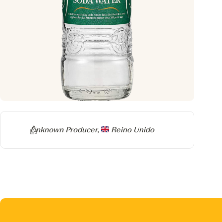
Producer
Unknown Producer,
Reino Unido