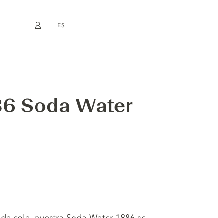
ES
Mi cuenta
book
Instagram
EN
FR
DE
NL
86 Soda Water
ida sola, nuestra Soda Water 1886 se