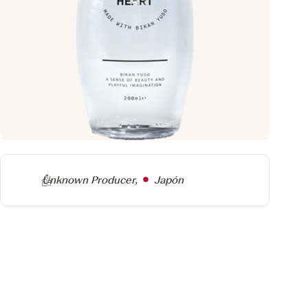
Producer
Unknown Producer,
Japón