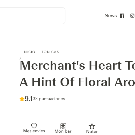
News
Face
MERCHANT'S HEART TONIC WATER WITH A HINT OF FLO
INICIO
TÓNICAS
Merchant's Heart T
A Hint Of Floral Ar
Score :
9.1
/ 10
33 puntuaciones
Mes envies
Mon bar
Noter