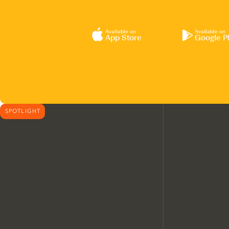
Available on
Available on
App Store
Google P
SPOTLIGHT