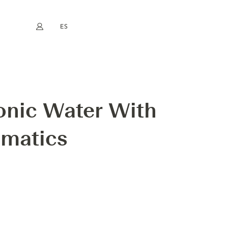
ES
Mi cuenta
book
Instagram
EN
FR
DE
NL
RAL AROMATICS
onic Water With
omatics