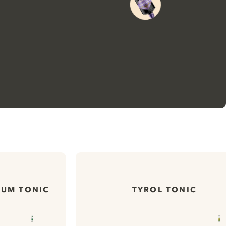
Nous aimerions utiliser des
cookies pour améliorer
l’expérience de notre site web.
En savoir plus sur
notre politique de gestion
IUM TONIC
TYROL TONIC
des cookies