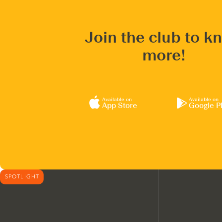
Join the club to k
more!
Available on
Available on
App Store
Google P
SPOTLIGHT