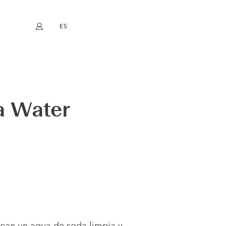
ES
Mi cuenta
book
Instagram
EN
FR
DE
NL
a Water
rean un agua de soda limpia y