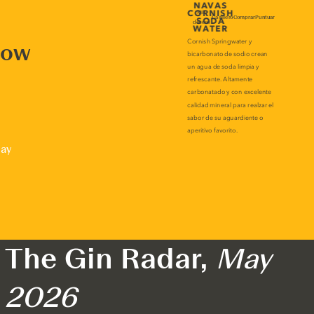
now
lay
The Gin Radar,
May
2026