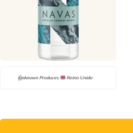
Producer
Unknown Producer,
Reino Unido