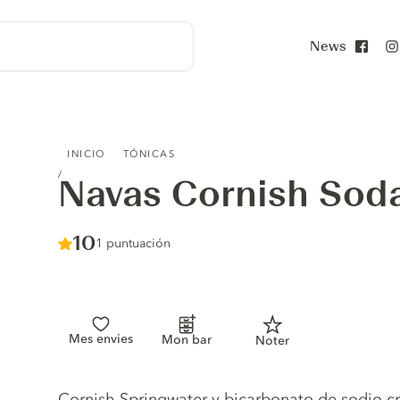
News
Face
NAVAS CORNISH SODA WATER
INICIO
TÓNICAS
Navas Cornish Sod
Score :
10
/ 10
1 puntuación
Mes envies
Mon bar
Noter
Tonic description
Cornish Springwater y bicarbonato de sodio c