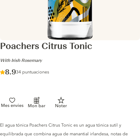
Poachers Citrus Tonic
-
With Irish Rosemary
Score :
8.9
/ 10
34 puntuaciones
Mes envies
Mon bar
Noter
Tonic description
El agua tónica Poachers Citrus Tonic es un agua tónica sutil y
equilibrada que combina agua de manantial irlandesa, notas de