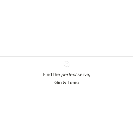
Nous aimerions utiliser des cookies
pour améliorer l’expérience de notre
site web.
En savoir plus sur
notre politique de gestion des
cookies
Paramétrer mes cookies
Refuser tout
Accepter tout
Find the
perfect
Ginventory
serve,
Gin & Tonic
News
Contact
Privacy Policy