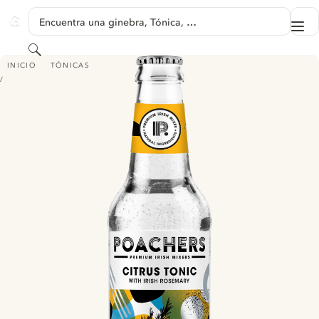
SALTAR A CONTENIDO
Encuentra una ginebra, Tónica, …
Me
GINVENTORY
Buscar
POACHERS CITRUS TONIC - WITH IRISH ROSEMARY
INICIO
TÓNICAS