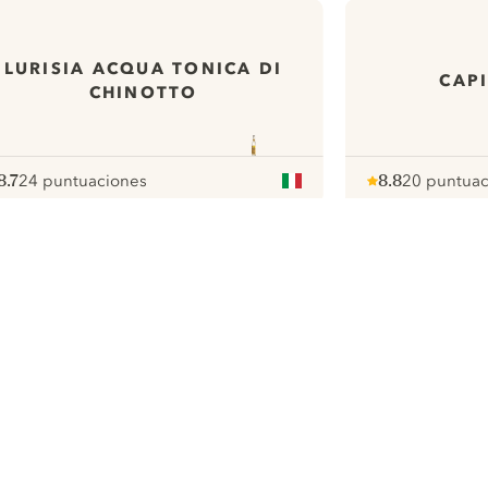
LURISIA ACQUA TONICA DI
CAP
CHINOTTO
8.7
24 puntuaciones
8.8
20 puntuac
ote :
 10
pour
Note :
/ 10
pour
ui.nextImg