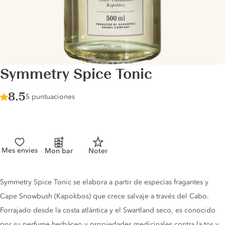
Symmetry Spice Tonic
Score :
8.5
/ 10
5 puntuaciones
Mes envies
Mon bar
Noter
Tonic description
Symmetry Spice Tonic se elabora a partir de especias fragantes y
Cape Snowbush (Kapokbos) que crece salvaje a través del Cabo.
Forrajado desde la costa atlántica y el Swartland seco, es conocido
por su perfume herbáceo y propiedades medicinales contra la tos y