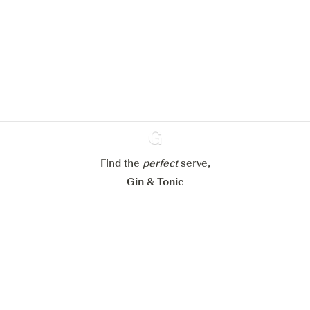
pour améliorer l’expérience de notre
site web.
En savoir plus sur
notre politique de gestion des
cookies
Paramétrer mes cookies
Refuser tout
Accepter tout
Find the
perfect
Ginventory
serve,
Gin & Tonic
News
Contact
Privacy Policy