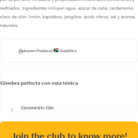
resfriados. Ingredientes incluyen agua, azúcar de caña, cardamomo,
clavo de olor, limón, kapokbos, jengibre, ácido cítrico, sal y aromas
naturales.
Producer
Unknown Producer,
Sudáfrica
Ginebra perfecta con esta tónica
Geometric Gin
Join the club to know more!