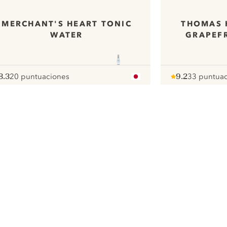
MERCHANT'S HEART TONIC
THOMAS 
WATER
GRAPEF
8.3
20 puntuaciones
9.2
33 puntua
ote :
 10
pour
Note :
/ 10
pour
ui.nextImg
Nous aimerions utiliser des cookies