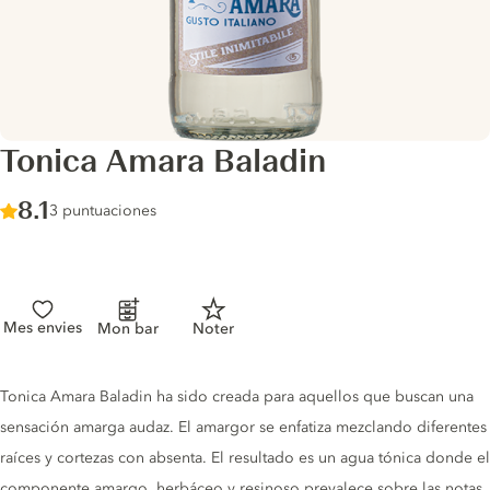
Tonica Amara Baladin
Score :
8.1
/ 10
3 puntuaciones
Mes envies
Mon bar
Noter
Tonic description
Tonica Amara Baladin ha sido creada para aquellos que buscan una
sensación amarga audaz. El amargor se enfatiza mezclando diferentes
raíces y cortezas con absenta. El resultado es un agua tónica donde el
componente amargo, herbáceo y resinoso prevalece sobre las notas