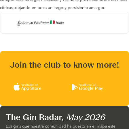
cítricas, dejando en boca un largo y persistente amargor.
Producer
Unknown Producer,
Italia
Join the club to know more!
Available on
Available on
App Store
Google Play
The Gin Radar,
May 2026
Los gins que nuestra comunidad ha puesto en el mapa este