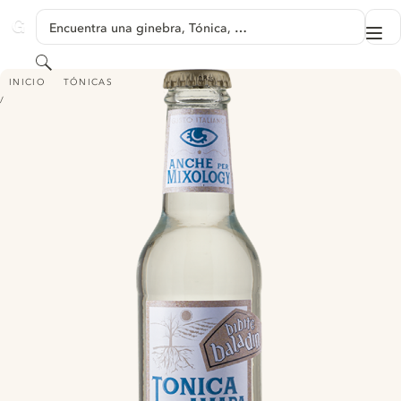
SALTAR A CONTENIDO
Encuentra una ginebra, Tónica, …
Me
GINVENTORY
Buscar
TONICA AMARA BALADIN
INICIO
TÓNICAS