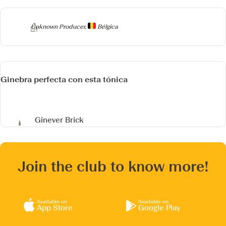
Producer
Unknown Producer,
Bélgica
Ginebra perfecta con esta tónica
Ginever Brick
Join the club to know more!
Available on
Available on
App Store
Google Play