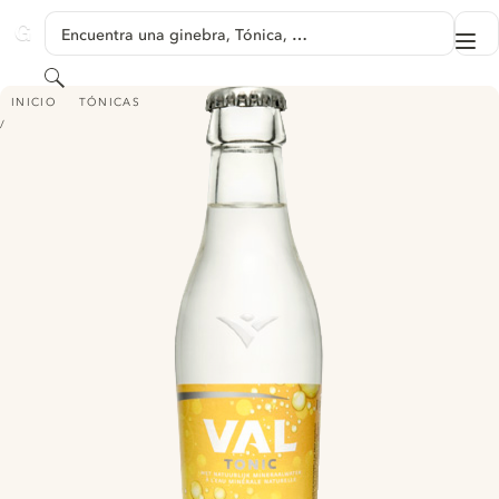
SALTAR A CONTENIDO
Encuentra una ginebra, Tónica, …
Me
GINVENTORY
Buscar
VAL TONIC
INICIO
TÓNICAS