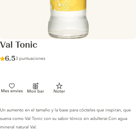
Val Tonic
Score :
6.5
/ 10
3 puntuaciones
Mes envies
Mon bar
Noter
Tonic description
Un aumento en el tamaño y la base para cócteles que inspiran, que
suena como Val Tonic con su sabor tónico sin adulterar.Con agua
mineral natural Val.