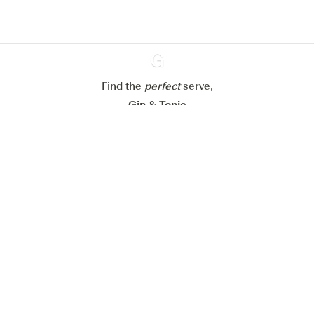
Paramétrer mes cookies
Refuser tout
Accepter tout
Find the
perfect
Ginventory
serve,
Gin & Tonic
News
Contact
Privacy Policy
Todas nuestras ginebras
Cookies Settings