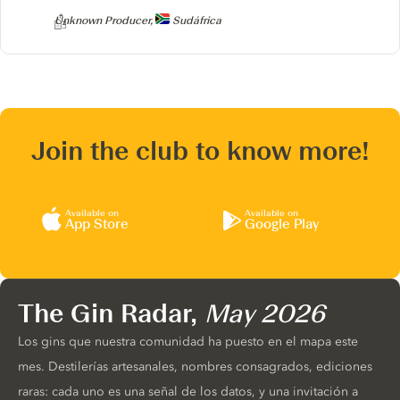
Producer
Unknown Producer,
Sudáfrica
Join the club to know more!
Available on
Available on
App Store
Google Play
The Gin Radar,
May 2026
Los gins que nuestra comunidad ha puesto en el mapa este
mes. Destilerías artesanales, nombres consagrados, ediciones
raras: cada uno es una señal de los datos, y una invitación a