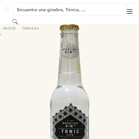
SALTAR A CONTENIDO
Encuentra una ginebra, Tónica, …
Me
GINVENTORY
Buscar
WOODSTOKE LITE TONIC
INICIO
TÓNICAS