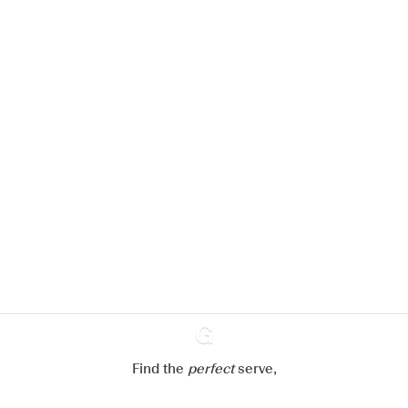
Nous aimerions utiliser des cookies
pour améliorer l’expérience de notre
site web.
En savoir plus sur
notre politique de gestion des
cookies
Paramétrer mes cookies
Refuser tout
Accepter tout
Find the
perfect
Ginventory
serve,
Gin & Tonic