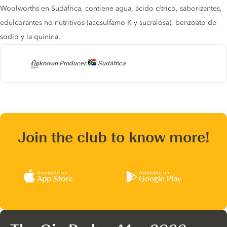
Woolworths en Sudáfrica, contiene agua, ácido cítrico, saborizantes,
edulcorantes no nutritivos (acesulfamo K y sucralosa), benzoato de
sodio y la quinina.
Producer
Unknown Producer,
Sudáfrica
Join the club to know more!
Available on
Available on
App Store
Google Play