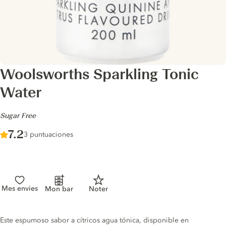
Woolsworths Sparkling Tonic
Water
-
Sugar Free
Score :
7.2
/ 10
3 puntuaciones
Mes envies
Mon bar
Noter
Tonic description
Este espumoso sabor a cítricos agua tónica, disponible en