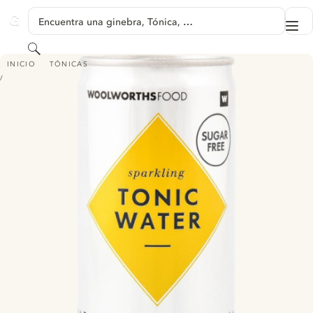
SALTAR A CONTENIDO
Encuentra una ginebra, Tónica, …
Me
GINVENTORY
Buscar
WOOLSWORTHS SPARKLING TONIC WATER - SUGAR FREE
INICIO
TÓNICAS