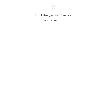
Refuser tout
Accepter tout
Find the
perfect
Ginventory
serve,
Gin & Tonic
News
Contact
Privacy Policy
Todas nuestras ginebras
Cookies Settings
Available on
Available on
App Store
Google Play