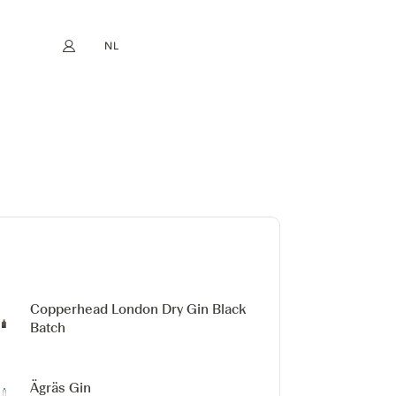
NL
Mijn account
book
Instagram
EN
FR
DE
ES
Copperhead London Dry Gin
Black
Batch
Ägräs Gin