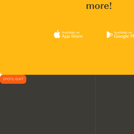
more!
Available on
Available on
App Store
Google P
SPOTLIGHT