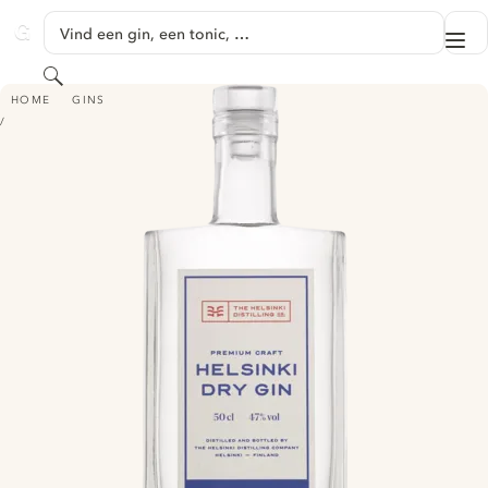
GA NAAR HOOFDINHOUD
Vind een gin, een tonic, …
Me
GINVENTORY
Zoeken
HELSINKI DRY GIN
HOME
GINS