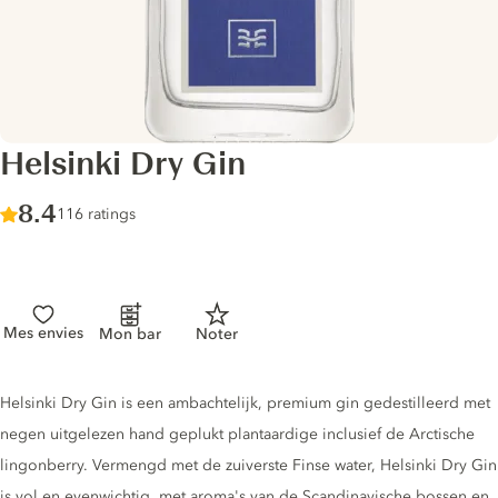
Helsinki Dry Gin
Score :
8.4
/ 10
116 ratings
Mes envies
Mon bar
Noter
Gin description
Helsinki Dry Gin is een ambachtelijk, premium gin gedestilleerd met
negen uitgelezen hand geplukt plantaardige inclusief de Arctische
lingonberry. Vermengd met de zuiverste Finse water, Helsinki Dry Gin
is vol en evenwichtig, met aroma's van de Scandinavische bossen en