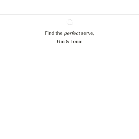
Mijn cookie-instellingen aanpassen
Alles weigeren
Alles aanvaarden
Find the
perfect
Ginventory
serve,
Gin & Tonic
News
Contact
Privacy Policy
Al onze Gins
Cookies Settings