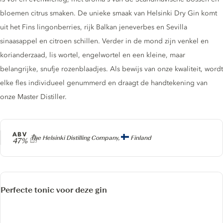
bloemen citrus smaken. De unieke smaak van Helsinki Dry Gin komt
uit het Fins lingonberries, rijk Balkan jeneverbes en Sevilla
sinaasappel en citroen schillen. Verder in de mond zijn venkel en
korianderzaad, lis wortel, engelwortel en een kleine, maar
belangrijke, snufje rozenblaadjes. Als bewijs van onze kwaliteit, wordt
elke fles individueel genummerd en draagt ​​de handtekening van
onze Master Distiller.
ABV
Producer
The Helsinki Distilling Company,
Finland
47%
Perfecte tonic voor deze gin