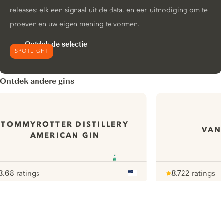
releases: elk een signaal uit de data, en een uitnodiging om te
proeven en uw eigen mening te vormen.
Ontdek de selectie
SPOTLIGHT
Ontdek andere gins
TOMMYROTTER DISTILLERY
VAN
AMERICAN GIN
8.6
8 ratings
8.7
22 ratings
ote :
 10
pour
Note :
/ 10
pour
ui.nextImg