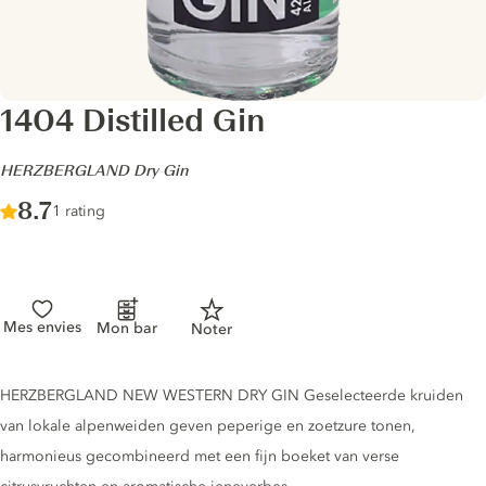
1404 Distilled Gin
-
HERZBERGLAND Dry Gin
Score :
8.7
/ 10
1 rating
Mes envies
Mon bar
Noter
Gin description
HERZBERGLAND NEW WESTERN DRY GIN Geselecteerde kruiden
van lokale alpenweiden geven peperige en zoetzure tonen,
harmonieus gecombineerd met een fijn boeket van verse