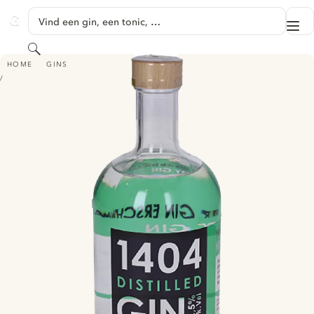
GA NAAR HOOFDINHOUD
Vind een gin, een tonic, …
Me
GINVENTORY
Zoeken
1404 DISTILLED GIN - HERZBERGLAND DRY GIN
HOME
GINS