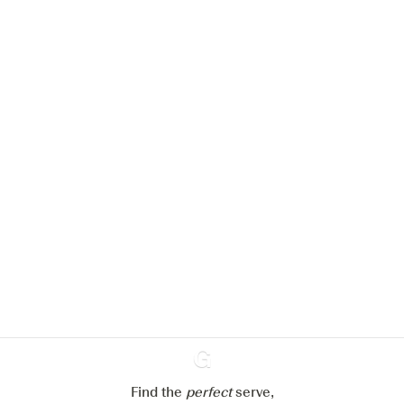
We zouden graag cookies gebruiken
om de ervaring op onze website te
verbeteren.
Meer info in verband met
ons cookiebeleid
Mijn cookie-instellingen aanpassen
Alles weigeren
Alles aanvaarden
Find the
perfect
Ginventory
serve,