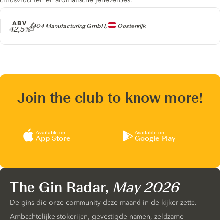
citrusvruchten en aromatische jeneverbes.
ABV
Producer
1404 Manufacturing GmbH,
Oostenrijk
42,5%
Join the club to know more!
Available on
Available on
App Store
Google Play
The Gin Radar,
May 2026
De gins die onze community deze maand in de kijker zette.
Ambachtelijke stokerijen, gevestigde namen, zeldzame