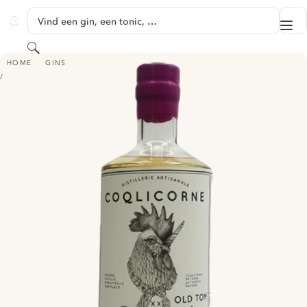
GA NAAR HOOFDINHOUD
Vind een gin, een tonic, …
Me
GINVENTORY
Zoeken
501 - COQLICORNE GIN
HOME
GINS