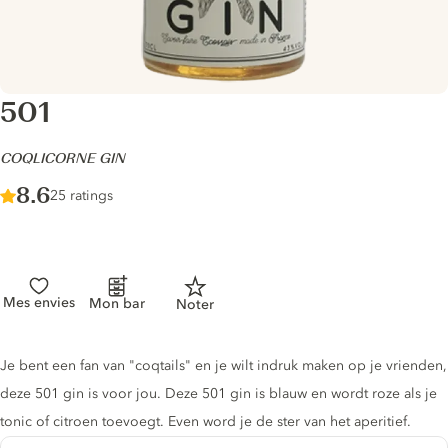
501
-
COQLICORNE GIN
Score :
8.6
/ 10
25 ratings
Mes envies
Mon bar
Noter
Gin description
Je bent een fan van "coqtails" en je wilt indruk maken op je vrienden,
deze 501 gin is voor jou. Deze 501 gin is blauw en wordt roze als je
tonic of citroen toevoegt. Even word je de ster van het aperitief.