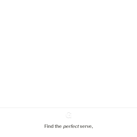
We zouden graag cookies gebruiken
om de ervaring op onze website te
verbeteren.
Meer info in verband met
ons cookiebeleid
Mijn cookie-instellingen aanpassen
Alles weigeren
Alles aanvaarden
Find the
perfect
Ginventory
serve,
Gin & Tonic