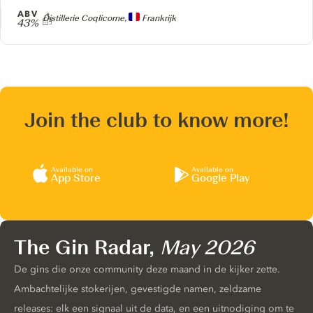
ABV
Producer
Distillerie Coqlicorne,
Frankrijk
43%
Join the club to know more!
Available on
Available on
App Store
Google Play
The Gin Radar,
May 2026
De gins die onze community deze maand in de kijker zette.
Ambachtelijke stokerijen, gevestigde namen, zeldzame
releases: elk een signaal uit de data, en een uitnodiging om te