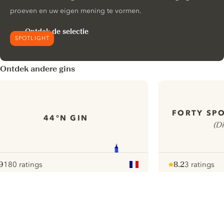
proeven en uw eigen mening te vormen.
Ontdek de selectie
SPOTLIGHT
Ontdek andere gins
FORTY SPO
44°N GIN
(D
9
180 ratings
8.2
3 ratings
ote :
 10
pour
Note :
/ 10
pour
ui.nextImg