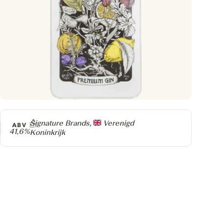
Producer
Signature Brands,
Verenigd
ABV
41,6%
Koninkrijk