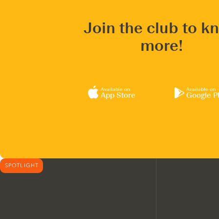
Join the club to k
more!
Available on
Available on
App Store
Google P
SPOTLIGHT