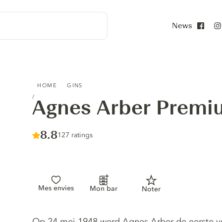
News
Face
AGNES ARBER PREMIUM GIN
HOME
GINS
Agnes Arber Premi
Score :
8.8
/ 10
127 ratings
Mes envies
Mon bar
Noter
Gin description
Op 24 mei 1948 werd Agnes Arber de eerste v