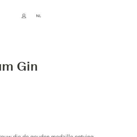
NL
Mijn account
book
Instagram
EN
FR
DE
ES
um Gin
rouw die de gouden medaille ontving