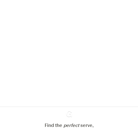
We zouden graag cookies gebruiken
om de ervaring op onze website te
verbeteren.
Meer info in verband met
ons cookiebeleid
Mijn cookie-instellingen aanpassen
Alles weigeren
Alles aanvaarden
Find the
perfect
Ginventory
serve,
Gin & Tonic