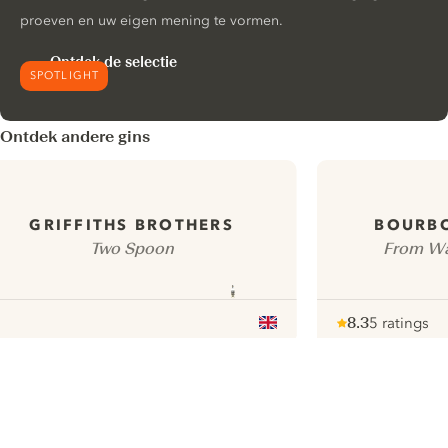
proeven en uw eigen mening te vormen.
Ontdek de selectie
SPOTLIGHT
Ontdek andere gins
GRIFFITHS BROTHERS
BOURBO
Two Spoon
From Wat
8.3
5 ratings
Note :
/ 10
pour
ui.nextImg