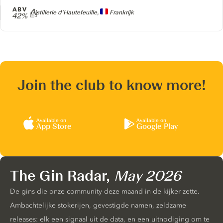
ABV
Producer
Distillerie d'Hautefeuille,
Frankrijk
42%
Join the club to know more!
Available on
Available on
App Store
Google Play
The Gin Radar,
May 2026
De gins die onze community deze maand in de kijker zette.
Ambachtelijke stokerijen, gevestigde namen, zeldzame
releases: elk een signaal uit de data, en een uitnodiging om te