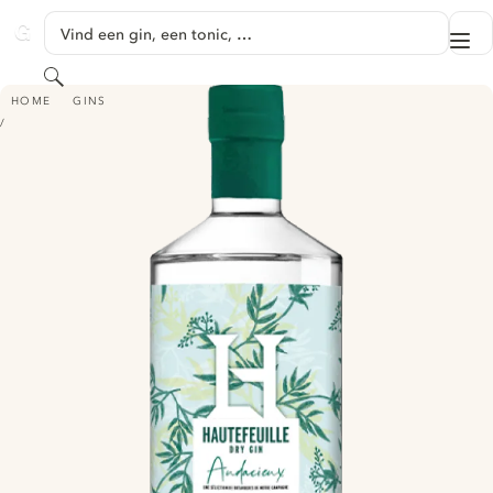
GA NAAR HOOFDINHOUD
Vind een gin, een tonic, …
Me
GINVENTORY
Zoeken
AUDACIEUX - HAUTEFEUILLE
HOME
GINS