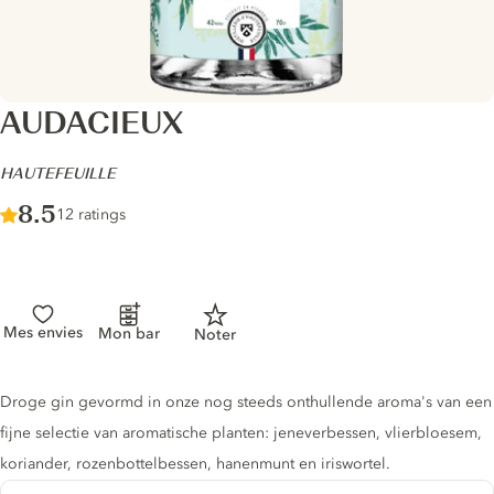
AUDACIEUX
-
HAUTEFEUILLE
Score :
8.5
/ 10
12 ratings
Mes envies
Mon bar
Noter
Gin description
Droge gin gevormd in onze nog steeds onthullende aroma's van een
fijne selectie van aromatische planten: jeneverbessen, vlierbloesem,
koriander, rozenbottelbessen, hanenmunt en iriswortel.