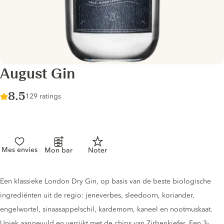
August Gin
Score :
8.5
/ 10
129 ratings
Mes envies
Mon bar
Noter
Gin description
Een klassieke London Dry Gin, op basis van de beste biologische
ingrediënten uit de regio: jeneverbes, sleedoorn, koriander,
engelwortel, sinaasappelschil, kardemom, kaneel en nootmuskaat.
Uniek aangevuld en verrijkt met de chips van Zirbenkiefer. Een 3-