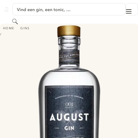
GA NAAR HOOFDINHOUD
Vind een gin, een tonic, …
Me
GINVENTORY
Zoeken
AUGUST GIN
HOME
GINS