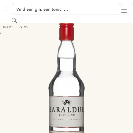
GA NAAR HOOFDINHOUD
Vind een gin, een tonic, …
Me
GINVENTORY
Zoeken
BARALDUR TURT GINN
HOME
GINS