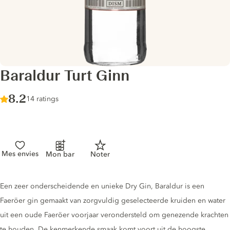
Baraldur Turt Ginn
Score :
8.2
/ 10
14 ratings
Mes envies
Mon bar
Noter
Gin description
Een zeer onderscheidende en unieke Dry Gin, Baraldur is een
Faeröer gin gemaakt van zorgvuldig geselecteerde kruiden en water
uit een oude Faeröer voorjaar verondersteld om genezende krachten
te houden. De kenmerkende smaak komt voort uit de hoogste