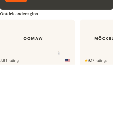
Ontdek andere gins
OOMAW
MÖCKEL
6.9
1 rating
9.1
7 ratings
ote :
 10
pour
Note :
/ 10
pour
ui.nextImg