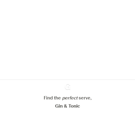
We zouden graag cookies gebruiken
om de ervaring op onze website te
verbeteren.
Meer info in verband met
ons cookiebeleid
Mijn cookie-instellingen aanpassen
Alles weigeren
Alles aanvaarden
Find the
perfect
Ginventory
serve,
Gin & Tonic
News