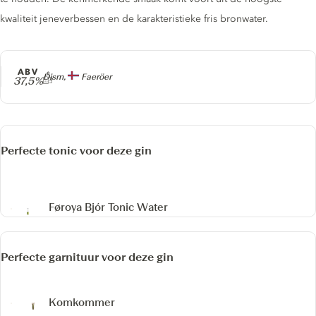
kwaliteit jeneverbessen en de karakteristieke fris bronwater.
ABV
Producer
Dism,
Faeröer
37,5%
Perfecte tonic voor deze gin
Føroya Bjór Tonic Water
Perfecte garnituur voor deze gin
Komkommer