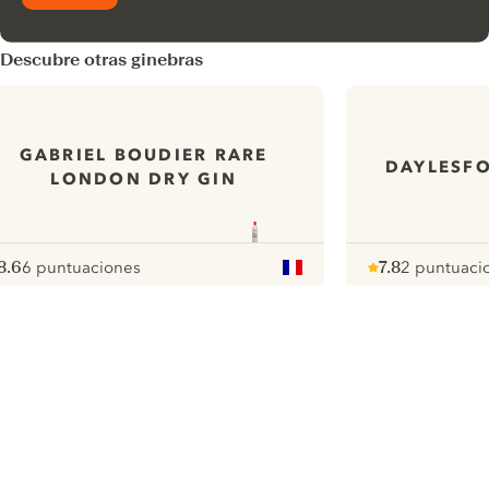
Descubre otras ginebras
GABRIEL BOUDIER RARE
DAYLESF
LONDON DRY GIN
8.6
6 puntuaciones
7.8
2 puntuaci
ote :
 10
pour
Note :
/ 10
pour
ui.nextImg