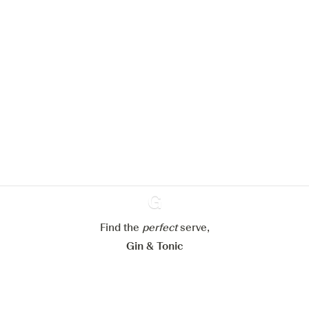
Nous aimerions utiliser des cookies
pour améliorer l’expérience de notre
site web.
En savoir plus sur
notre politique de gestion des
cookies
Paramétrer mes cookies
Refuser tout
Accepter tout
Find the
perfect
Ginventory
serve,
Gin & Tonic
News