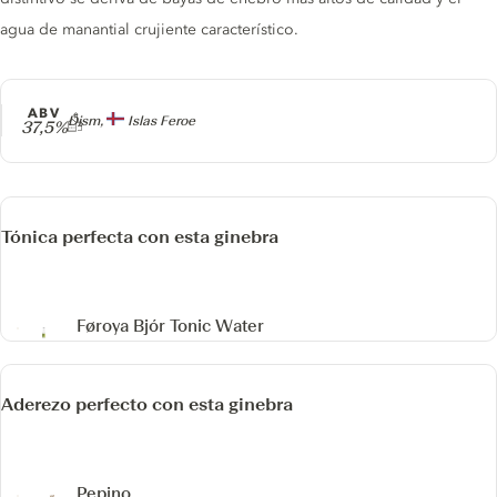
agua de manantial crujiente característico.
ABV
Producer
Dism,
Islas Feroe
37,5%
Tónica perfecta con esta ginebra
Føroya Bjór Tonic Water
Aderezo perfecto con esta ginebra
Pepino