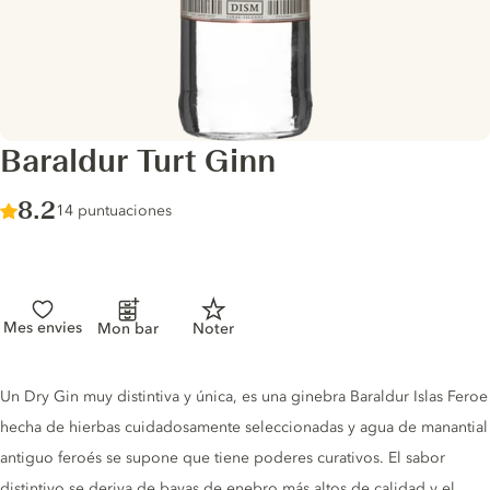
Baraldur Turt Ginn
Score :
8.2
/ 10
14 puntuaciones
Mes envies
Mon bar
Noter
Gin description
Un Dry Gin muy distintiva y única, es una ginebra Baraldur Islas Feroe
hecha de hierbas cuidadosamente seleccionadas y agua de manantial
antiguo feroés se supone que tiene poderes curativos. El sabor
distintivo se deriva de bayas de enebro más altos de calidad y el