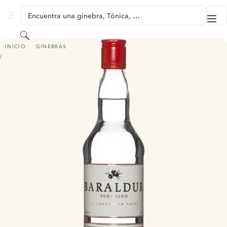
SALTAR A CONTENIDO
Encuentra una ginebra, Tónica, …
Me
GINVENTORY
Buscar
BARALDUR TURT GINN
INICIO
GINEBRAS