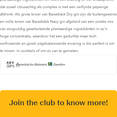
dat zowel citrusachtig als complex is met een verfijnde peperige
afdronk. Als grote broer van Barsebäck Dry gin zijn de buitengewone
en volle tonen van Barsebäck Navy gin afgeleid van een unieke mix
van zorgvuldig geselecteerde plantaardige ingrediënten in zo'n
hoge concentratie, waardoor het een gedurfde maar toch
verfrissende en goed uitgebalanceerde ervaring is die perfect is om
te mixen. in cocktails of om zo van te genieten.
ABV
Producer
Barsebäcks Bränneri,
Zweden
58%
Join the club to know more!