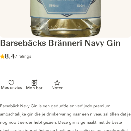
Barsebäcks Bränneri Navy Gin
Score :
8.4
/ 10
7 ratings
Mes envies
Mon bar
Noter
Gin description
Barsebäck Navy Gin is een gedurfde en verfijnde premium
ambachtelijke gin die je drinkervaring naar een niveau zal tillen dat je
nog nooit eerder hebt gezien. Deze gin is gemaakt met de beste
plantaardige ingrediënten en heeft een krachtig en vol smaakprofiel