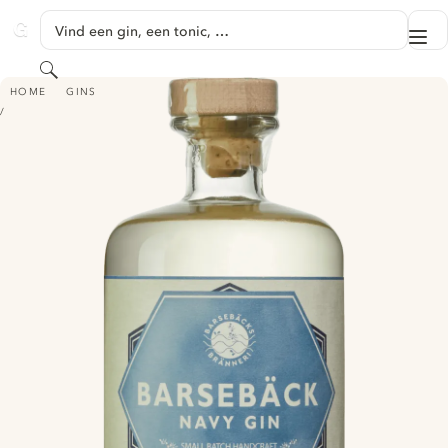
GA NAAR HOOFDINHOUD
Vind een gin, een tonic, …
Me
GINVENTORY
Zoeken
BARSEBÄCKS BRÄNNERI NAVY GIN
HOME
GINS