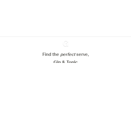
verbeteren.
Meer info in verband met
ons cookiebeleid
Mijn cookie-instellingen aanpassen
Alles weigeren
Alles aanvaarden
Find the
perfect
Ginventory
serve,
Gin & Tonic
News
Contact
Privacy Policy
Al onze Gins